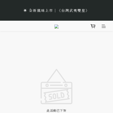
5
6
5
6
5
7
8
9
🌹Lucky 7 遇見幸運的玫瑰香｜玫瑰紅茶限時買三送一
1
2
1
2
1
3
4
5
4
5
4
5
4
6
7
8
🌟 全新風味上市｜《台灣武夷雙星》
:
:
:
0
1
0
1
0
2
3
4
立即選購
3
4
3
4
3
5
6
7
日
時
分
秒
0
0
1
2
3
2
3
2
3
2
4
5
6
0
1
2
🌹Lucky 7 遇見幸運的玫瑰香｜玫瑰紅茶限時買三送一
1
2
1
2
1
3
4
5
0
1
:
:
:
0
1
0
1
0
2
3
4
立即選購
日
時
分
秒
0
0
0
1
2
3
0
1
2
0
1
0
此活動已下架