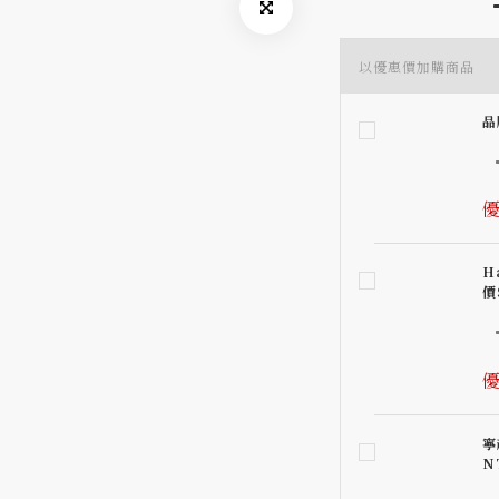
以優惠價加購商品
品
優
H
價
優
寧
N