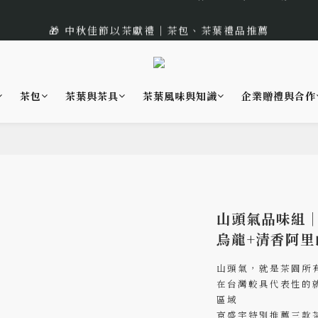
1
3
2
2
5
7
5
7
6
6
9
0
2
4
:
:
:
0
2
1
1
4
6
 遇見幸運的玫瑰香｜玫瑰紅茶限時買三送一
🎁 中秋佳節以茶獻禮｜茶包、茶葉禮品推薦
4
6
5
5
8
日
時
分
1
3
1
0
0
3
5
3
5
4
4
7
9
0
2
0
2
4
🌟 全新風味上市｜《台灣武夷雙星》
2
4
3
3
6
8
1
1
3
1
3
2
2
5
7
0
0
2
茶包
茶葉與茶具
茶葉風味與知識
企業贈禮與合作
:
:
:
0
2
1
1
4
6
 遇見幸運的玫瑰香｜玫瑰紅茶限時買三送一
1
日
時
分
1
0
0
3
5
0
0
2
4
1
3
0
2
1
0
山頭氣品味組
烏龍+清香阿里
山頭氣，就是茶園所
在台灣較具代表性的
區域
京盛宇特別推薦三款