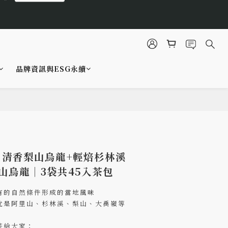
5
7
9
2
4
4
6
立即選購
8
秒
1
3
3
5
7
9
0
2
2
4
6
8
1
1
3
5
7
0
0
2
品牌資訊與ESG永續
4
6
立即選購
1
秒
3
5
0
2
4
立即購買
1
3
0
2
1
0
｜清香梨山烏龍+輕焙杉林溪
山烏龍｜3袋共45入茶包
有的自然條件形成的當地風味
就是阿里山、杉林溪、梨山、大禹嶺等
茶給大家：