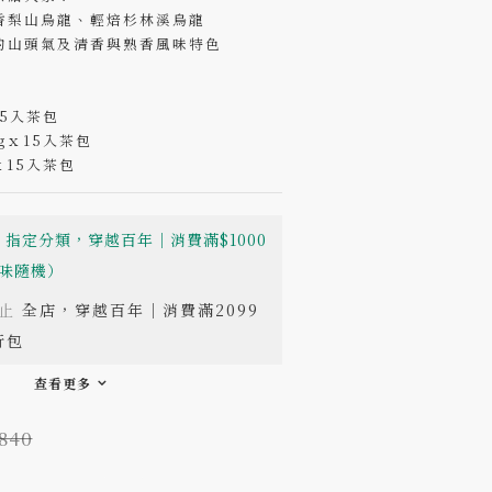
香梨山烏龍、輕焙杉林溪烏龍
的山頭氣及清香與熟香風味特色
15入茶包
gｘ15入茶包
ｘ15入茶包
指定分類，穿越百年｜消費滿$1000
味隨機）
止
全店，穿越百年｜消費滿2099
行包
查看更多
840