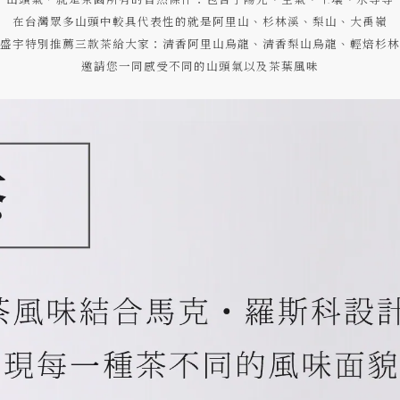
在台灣眾多山頭中較具代表性的就是阿里山、杉林溪、梨山、大禹嶺
盛宇特別推薦三款茶給大家：清香阿里山烏龍、清香梨山烏龍、輕焙杉林
邀請您一同感受不同的山頭氣以及茶葉風味