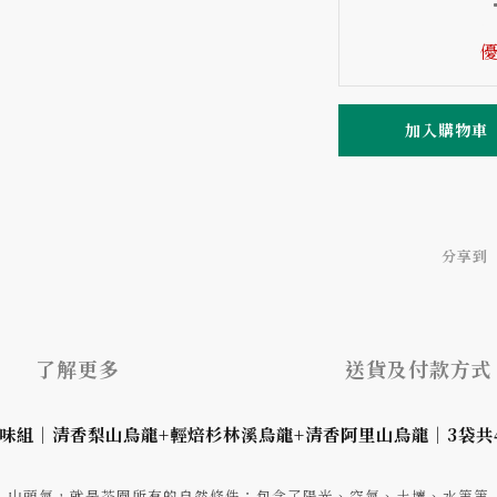
優
加入購物車
分享到
了解更多
送貨及付款方式
味組｜清香梨山烏龍+輕焙杉林溪烏龍+清香阿里山烏龍｜3袋共
山頭氣，就是茶園所有的自然條件：包含了陽光、空氣、土壤、水等等