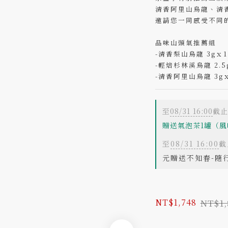
清香阿里山烏龍、清
邀請您一同感受不同
品味山頭氣推薦組
-清香梨山烏龍 3gｘ
-輕焙杉林溪烏龍 2.5
-清香阿里山烏龍 3g
至
08/31 16:00
截止
贈送氣泡茶1罐（風
至
08/31 16:00
截
元贈送不知春-隨
NT$1,
NT$1,748