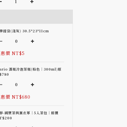
牌提袋(淺灰) 30.5*23*11cm
惠價 NT$5
ario 酒瓶冷泡茶瓶(粉色｜300ml)原
$780
惠價 NT$680
靜-國寶茶與薰衣草｜5入茶包｜原價
T$200