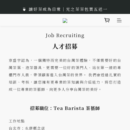
🎁 中秋佳節以茶獻禮｜茶包、茶葉禮品推薦
🍵 讓好茶成為日常｜光之茶茶包買五送一
🌟 全新風味上市｜《台灣武夷雙星》
Job Recruiting
🎁 中秋佳節以茶獻禮｜茶包、茶葉禮品推薦
人才招募
京盛宇認為，一個獨特而完美的台灣茶體驗，不僅需要好的台
灣茶葉、泡茶器具，更需要一位好的領門人、站在第一線的專
櫃門市人員，帶領顧客進入台灣茶的世界。 我們會透過扎實的
培訓、考核，讓您擁有更專業的茶知識與介紹能力，將您打造
成一位專業的茶藝師，向更多人分享台灣茶的美好。
招募職位：Tea Barista 茶藝師
工作地點
台北市：永康概念店