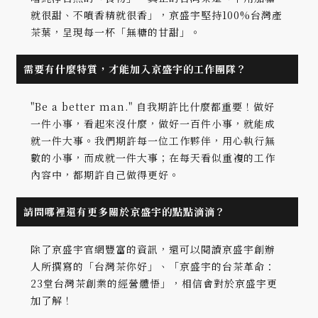
就很甜、不噴香精就很香」，京盛宇堅持100%台灣產
茶葉，呈現每一杯「無糖的甘甜」。
需要有什麼特質，才能加入京盛宇的工作團隊？
"Be a better man." 自我期許比什麼都重要！做好
一件小事，看起來沒什麼，做好一百件小事，就能成
就一件大事。我們期許每一位工作夥伴，用心執行無
數的小事，而成就一件大事；在每天看似重複的工作
內容中，都期許自己做得更好。
請問哪裡還有更多關於京盛宇的點點滴滴？
除了京盛宇官網豐富的資訊，還可以閱讀京盛宇創辦
人所撰寫的「台灣茶你好」、「京盛宇的台茶革命：
23堂台灣茶創業的經營體悟」，相信會對於京盛宇更
加了解！