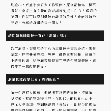
別擔心，京盛宇有許多工作夥伴，原來都和你一樣不
懂茶，京盛宇有完善的教育訓練制度，在 3-6 個月的
時間，你就可以深刻體驗台灣茶的美好！也能將這份
美好，分享給身邊的每一個人！
請問茶藝師都是一直在「泡茶」嗎？
除了泡茶，茶藝師的工作內容還包含茶款介紹、販售
茶葉、門市營業流程...等等，但最重要的是，透過手
中的紫砂壺，給予顧客獨特而完美的台灣茶體驗，與
京盛宇一起改變世界。
泡茶也能改變世界？真的假的？
做一件沒有人做過，但是卻有意義的事情，持續做、
堅持做，就能夠改變世界。在現代人的飲食生活中，
充斥太多添加化學調味劑的「食品」，卻鮮少能夠品
嚐純淨自然的「食物」。真正的台灣茶是「不用加糖