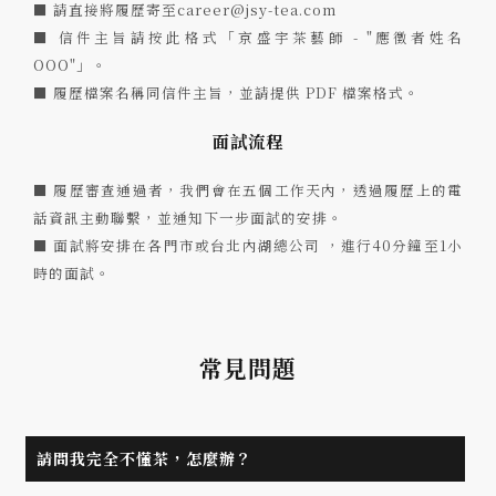
■ 請直接將履歷寄至
career@jsy-tea.com
■ 信件主旨請按此格式「京盛宇茶藝師 - "應徵者姓名
OOO"」。
■ 履歷檔案名稱同信件主旨，並請提供 PDF 檔案格式。
面試流程
■ 履歷審查通過者，我們會在五個工作天內，透過履歷上的電
話資訊主動聯繫，並通知下一步面試的安排。
■ 面試將安排在各門市或台北內湖總公司 ，進行40分鐘至1小
時的面試。
常見問題
請問我完全不懂茶，怎麼辦？