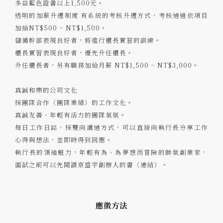
多益藍色證書以上1,500元。
透明的加薪升遷制度 有系統的考核升遷方式，考核通過依項目
加給NT$500 ~ NT$1,500。
儲備幹部表現良好者，將進行櫃長實習的訓練。
櫃長實習表現良好者，優先升任櫃長。
升任櫃長者，另有職務加給月薪 NT$1,500 ~ NT$3,000。
真誠和樂的公司文化
採團隊合作（團隊業績）的工作文化。
真誠友善、年輕有活力的團隊氣氛。
每日工作日誌，採雙向溝通方式，可以直接向執行長分享工作
心得與想法，並即時得到回應。
執行長的領袖魅力，年輕有為、為夢想而冒險的帥氣創業家，
面試之前可以先閱讀京盛宇創辦人的書（
連結
）。
應徵方法