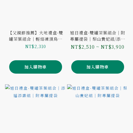
【父親節推薦】大地禮盒-雙
旭日禮盒-雙罐茶葉組合｜附
罐茶葉組合｜輕焙凍頂烏龍
專屬提袋｜梨山貴妃組/添福
100g + 窖藏老凍頂 75g｜
添壽組
NT$2,310
NT$2,510 ~ NT$3,910
附專屬提袋
加入購物車
加入購物車