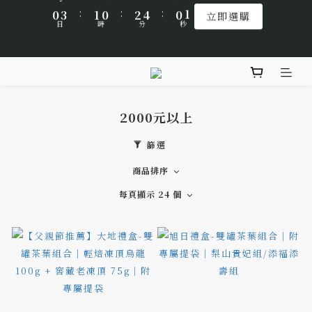
:
:
:
0
3
1
0
2
4
0
0
立即選購
9
9
9
9
日
時
分
秒
🌹Lucky 7 遇見幸運的玫瑰香｜玫瑰紅茶限時買三送一
1
4
2
1
3
5
1
1
2
0
1
3
8
9
8
8
8
:
:
:
0
3
1
0
2
4
0
0
立即選購
1
0
2
日
時
分
秒
7
8
7
9
7
7
2
0
1
3
🎁 中秋佳節以茶獻禮｜茶包、茶葉禮品推薦
0
1
6
9
7
6
8
6
6
1
0
2
0
5
8
6
5
7
9
5
5
0
1
4
7
5
4
6
8
4
4
0
🌟 全新風味上市｜《台灣武夷雙星》
2000元以上
3
6
4
3
5
7
3
3
2
5
3
2
4
6
2
2
篩選
🌹Lucky 7 遇見幸運的玫瑰香｜玫瑰紅茶限時買三送一
1
4
2
1
3
5
1
1
商品排序
:
:
:
0
3
1
0
2
4
0
0
立即選購
日
時
分
秒
2
0
1
3
每頁顯示 24 個
1
0
2
0
1
0