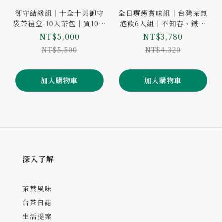
御守結緣組｜十全十美御守
全日療癒賞味組｜台灣茶氣
袋茶禮盒-10入茶包｜買10盒
泡飲6入組｜不知春、鐵觀
送1盒
音、梨山紅茶｜買7盒送1盒
NT$5,000
NT$3,780
NT$5,500
NT$4,320
加入購物車
加入購物車
深入了解
茶葉風味
台茶日誌
生活提案