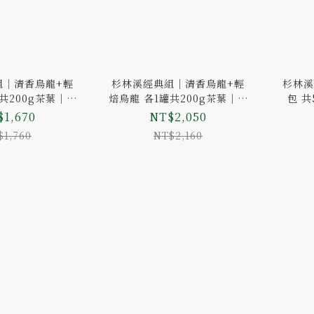
組｜清香烏龍+輕
杉林溪經典組｜清香烏龍+輕
杉林溪
共200g茶葉｜經
焙烏龍 各1罐共200g茶葉｜經
包 共
典鐵罐
典鐵罐
組、
1,670
NT$2,050
$1,760
NT$2,160