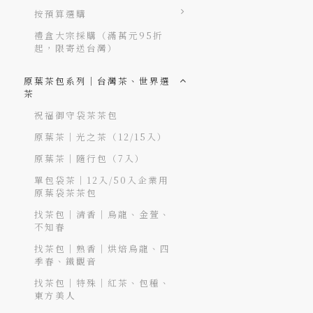
按預算選購
禮盒大宗採購（滿萬元95折
起，限寄送台灣）
原葉茶包系列｜台灣茶、世界選
茶
祝福御守袋茶茶包
原葉茶｜光之茶（12/15入）
原葉茶｜隨行包（7入）
單包袋茶｜12入/50入企業用
原葉袋茶茶包
找茶包｜清香｜烏龍、金萱、
不知春
找茶包｜熟香｜烘焙烏龍、四
季春、鐵觀音
找茶包｜特殊｜紅茶、包種、
東方美人