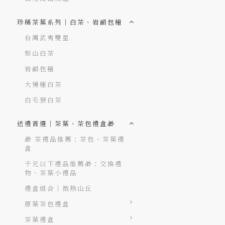
珍稀茶葉系列｜白茶、岩韻包種
台灣武夷雙星
梨山白茶
岩韻包種
大慢種白茶
白毛猴白茶
送禮首選｜茶葉、茶包禮盒🎁
🎁 茶禮品推薦：茶包、茶葉禮
盒
千元以下禮品推薦🎁：交換禮
物、茶葉小禮品
禮盒組合｜微熱山丘
原葉茶包禮盒
茶葉禮盒