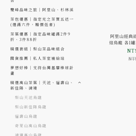
合
雙峰品味之旅｜阿里山、杉林溪
茶包優惠｜指定光之茶買五送一
(選滿六件，贈價低者)
茶葉優惠｜指定品味罐滿2件9
阿里山經典
折、3件88折
焙烏龍 各1罐
精選套組｜梨山茶品味組合
NT$
囤貨推薦｜私人茶室補給站
NT
夢想好棒｜支持台灣基層棒球計
畫
精選高山茶葉｜天池、福壽山、
新佳陽、清境
梨山天池烏龍
梨山新佳陽烏龍
福壽山烏龍
奇萊山高山烏龍
清境高山烏龍