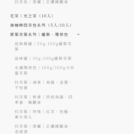
找茶包｜窖藏｜正欉鐵觀音
花茶｜光之茶（10入）
無咖啡因茶包系列（5入/10入）
原葉茶葉系列｜罐裝、環保包
經典鐵罐｜50g-100g罐裝茶
葉
品味罐｜30g-200g罐裝茶葉
永續環保包｜100g/300g大份
量茶葉
找茶葉｜清香｜烏龍、金萱、
不知春
找茶葉｜熟香｜烘焙烏龍、四
季春、鐵觀音
找茶葉｜特殊｜紅茶、包種、
東方美人
找茶葉｜窖藏｜正欉鐵觀音、
老凍頂