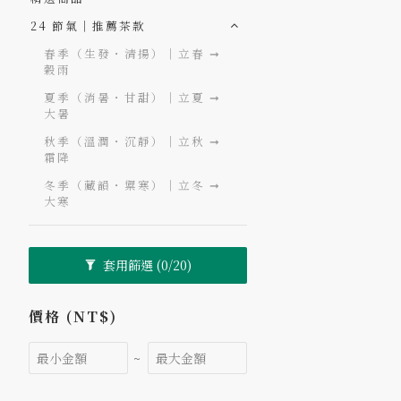
24 節氣｜推薦茶款
春季（生發・清揚）｜立春 ➞
穀雨
夏季（消暑・甘甜）｜立夏 ➞
大暑
秋季（溫潤・沉靜）｜立秋 ➞
霜降
冬季（藏韻・禦寒）｜立冬 ➞
大寒
套用篩選
(0/20)
價格 (NT$)
~