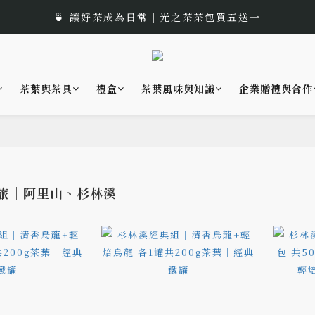
🎁 中秋佳節以茶獻禮｜茶包、茶葉禮品推薦
🍵 讓好茶成為日常｜光之茶茶包買五送一
🌟 全新風味上市｜《台灣武夷雙星》
🎁 中秋佳節以茶獻禮｜茶包、茶葉禮品推薦
茶葉與茶具
禮盒
茶葉風味與知識
企業贈禮與合作
旅｜阿里山、杉林溪