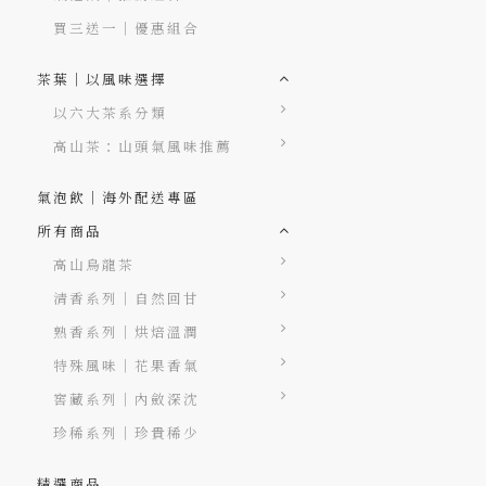
買三送一｜優惠組合
茶葉｜以風味選擇
以六大茶系分類
高山茶：山頭氣風味推薦
氣泡飲｜海外配送專區
所有商品
高山烏龍茶
清香系列｜自然回甘
熟香系列｜烘焙溫潤
特殊風味｜花果香氣
窖藏系列｜內斂深沈
珍稀系列｜珍貴稀少
精選商品