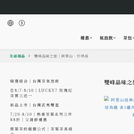
優惠
氣泡飲
茶包
全部商品
雙峰品味之旅｜阿里山、杉林溪
精選組合｜台灣茶氣泡飲
雙峰品味之
⏰8/7-8/10｜LUCKY7 玫瑰紅
茶買三送一
新品上市｜台灣武夷雙星
7/20-8/10｜熟香茶葉系列三件
88折｜父親節優惠
原葉茶的極簡公式｜茶葉茶具組