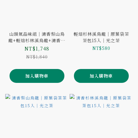
0
山頭氣品味組｜清香梨山烏
輕焙杉林溪烏龍｜原葉袋茶
龍+輕焙杉林溪烏龍+清香阿
茶包15入｜光之茶
里山烏龍｜3袋共45入茶包
NT$1,748
NT$580
NT$1,840
加入購物車
加入購物車