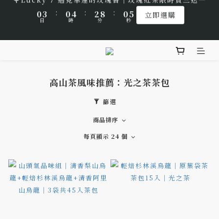
:
:
:
0
3
0
4
2
8
0
5
立即選購
9
9
9
🌹Lucky 7 遇見幸運的玫瑰香｜玫瑰紅茶限時買三送一
1
4
1
5
3
9
1
6
日
時
分
秒
2
3
1
7
4
8
8
8
:
:
:
0
3
0
4
2
8
0
5
立即選購
1
2
0
6
3
日
時
分
秒
7
7
9
7
2
3
1
7
4
🎁 中秋佳節以茶獻禮｜茶包、茶葉禮品推薦
0
1
5
2
6
9
6
8
6
1
2
0
6
3
0
4
1
5
8
5
9
7
5
0
1
5
2
3
0
4
7
4
8
6
4
9
0
4
1
🌟 全新風味上市｜《台灣武夷雙星》
2
高山茶風味推薦：光之茶茶包
3
6
3
7
5
3
8
3
0
1
2
5
2
6
4
2
7
2
篩選
0
🌹Lucky 7 遇見幸運的玫瑰香｜玫瑰紅茶限時買三送一
1
4
1
5
3
9
1
6
1
商品排序
:
:
:
0
3
0
4
2
8
0
5
0
立即選購
日
時
分
秒
2
3
1
7
4
每頁顯示 24 個
1
2
0
6
3
0
1
5
2
0
4
1
3
0
2
1