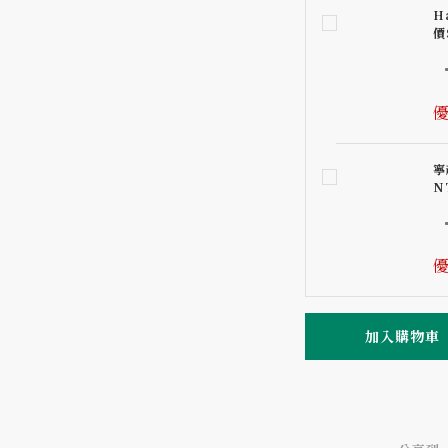
H
價
優
寧
N
優
加入購物車