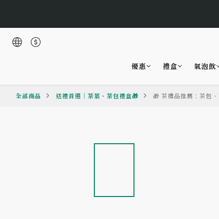
🌹Lucky 7
優惠
禮盒
氣泡飲
🌹Lucky 7
全部商品
送禮首選｜茶葉、茶包禮盒🎁
🎁 茶禮品推薦：茶包