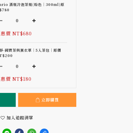
ario 酒瓶冷泡茶瓶(粉色｜300ml)原
$780
惠價 NT$680
靜-國寶茶與薰衣草｜5入茶包｜原價
T$200
惠價 NT$180
立即購買
加入追蹤清單