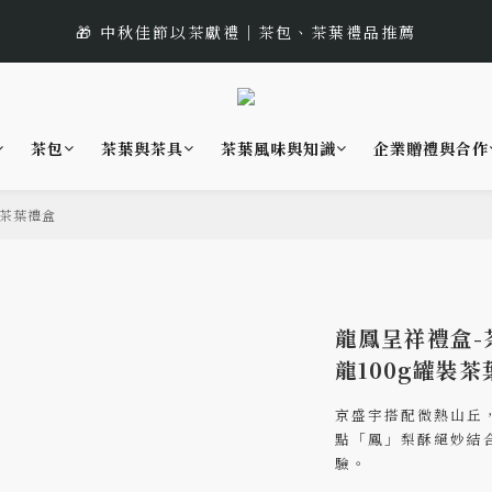
1
2
1
8
5
4
5
6
5
9
8
5
2
1
:
:
:
0
1
0
7
4
3
 遇見幸運的玫瑰香｜玫瑰紅茶限時買三送一
🎁 中秋佳節以茶獻禮｜茶包、茶葉禮品推薦
4
5
4
8
7
日
時
分
4
1
0
0
6
3
2
3
4
3
7
6
3
0
5
2
1
🌟 全新風味上市｜《台灣武夷雙星》
2
3
2
9
6
5
2
4
1
0
1
2
1
8
5
4
1
3
0
茶包
茶葉與茶具
茶葉風味與知識
企業贈禮與合作
:
:
:
0
1
0
7
4
3
 遇見幸運的玫瑰香｜玫瑰紅茶限時買三送一
0
2
日
時
分
0
6
3
2
1
5
2
1
、茶葉禮盒
0
4
1
0
3
0
2
1
龍鳳呈祥禮盒-
0
龍100g罐裝
京盛宇搭配微熱山丘
點「鳳」梨酥絕妙結
驗。