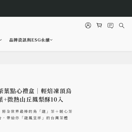
3
1
7
5
0
2
0
立即選購
6
4
秒
1
5
3
0
4
2
3
1
品牌資訊與ESG永續
2
0
立即選購
秒
1
0
立即購買
茶葉點心禮盒｜輕焙凍頂烏
茶葉+微熱山丘鳳梨酥10入
，將全世界最棒的烏「龍」茶＋暖心茶
合，帶給你「龍鳳呈祥」的台灣茶體