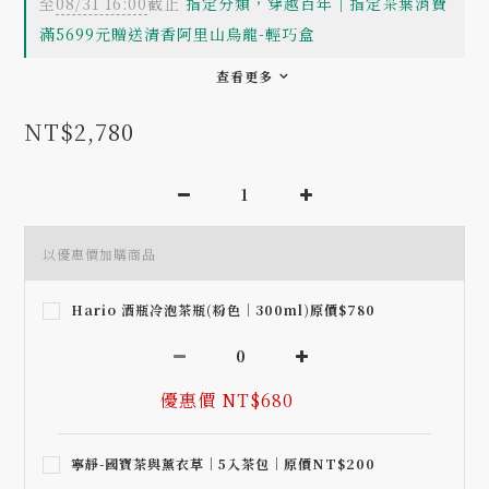
至
08/31 16:00
截止
指定分類，穿越百年｜指定茶葉消費
滿5699元贈送清香阿里山烏龍-輕巧盒
查看更多
NT$2,780
以優惠價加購商品
Hario 酒瓶冷泡茶瓶(粉色｜300ml)原價$780
優惠價 NT$680
寧靜-國寶茶與薰衣草｜5入茶包｜原價NT$200