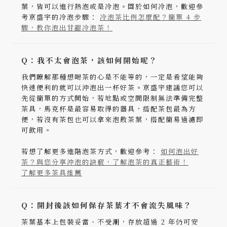
葉，皆可以進行熱泡或是冷泡。關於如何冷泡，歡迎參
考京盛宇的冷泡步驟：
冷泡茶比例怎麼配？簡單 4 步
驟，教你泡出甘甜冷泡茶！
Q：我不太會泡茶，該如何開始呢？
我們瞭解那種想喝茶的心是不能等的，一定是希望能夠
快速便利的就可以沖泡出一杯好茶。京盛宇建議您可以
先從簡單的方式開始，若地點或空間限制無法準備完整
茶具，馬克杯是最容易取得的器具，搭配茶包最為方
便，若沒有茶包也可以拿來泡散茶葉，搭配簡易過濾即
可飲用。
若想了解更多進階泡茶方式，歡迎參考：
如何泡出好
茶？與您分享沖泡的訣竅，了解泡茶的真正藝術！
了解更多茶具推薦
Q：開封後該如何保存茶葉才不會流失風味？
茶葉基本上包裝妥當、不受潮，存放超過 2 年仍可安