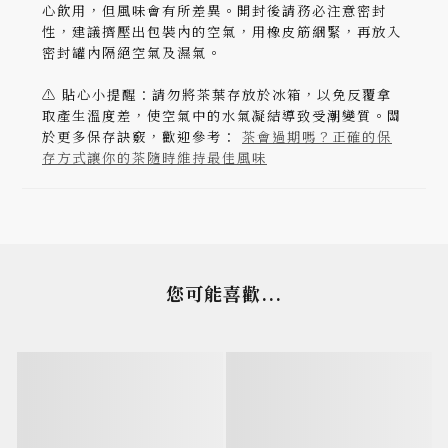
心飲用，但風味會有所差異。開封後請務必注意密封
性，建議擠壓出包裝內的空氣，用橡皮筋綑緊，再放入
密封罐內隔絕空氣及濕氣。
⚠️ 貼心小提醒：請勿將茶葉存放於冰箱，以免反覆拿
取產生溫度差，使空氣中的水氣凝結導致受潮變質。關
於更多保存訣竅，歡迎參考：
茶會過期嗎？正確的保
存方式讓你的茶隨時維持最佳風味
您可能喜歡...