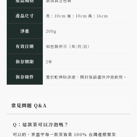
產品規格
鋁箔真空包裝
產品尺寸
長：10cm 寬：10cm 高：16cm
淨重
200g
有效日期
如包裝所示（年/月/日）
保存期限
2年
保存條件
置於乾燥陰涼處，開封後請儘快沖泡飲用。
常見問題 Q&A
Q：這款茶可以冷泡嗎？
可以的，京盛宇每一款茶皆是 100% 台灣產原葉茶