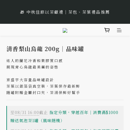
6
5
7
7
5
7
8
9
3
🌹Lucky 7 遇見幸運的玫瑰香｜玫瑰紅茶限時買三送一
1
3
3
1
3
9
4
5
4
6
6
4
6
7
8
🌟 全新風味上市｜《台灣武夷雙星》
2
:
:
:
0
2
2
0
2
8
3
4
立即選購
3
5
5
3
5
6
7
日
時
分
秒
1
1
1
1
7
2
3
2
4
4
2
4
5
6
0
0
0
0
6
1
🌹Lucky 7 遇見幸運的玫瑰香｜玫瑰紅茶限時買三送一
2
1
3
3
1
3
9
4
5
5
0
:
:
:
1
0
2
2
0
2
8
3
4
立即選購
日
時
分
秒
4
0
1
1
1
7
2
3
清香梨山烏龍 200g｜品味罐
3
0
0
0
6
1
2
2
迷人的蘭花冷香和果膠質口感
5
0
1
展現青心烏龍最美麗的姿態
1
4
0
0
3
京盛宇大容量品味罐設計
2
茶葉以鋁箔袋真空裝，茶葉保存最新鮮
1
隨罐附贈金屬封口夾，茶湯保鮮好幫手
0
至
08/31 16:00
截止
指定分類，穿越百年｜消費滿$1000
贈送氣泡茶1罐（風味隨機）