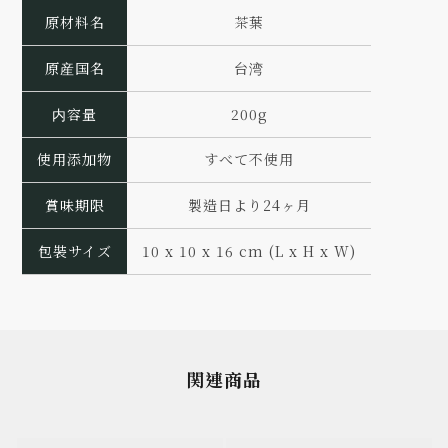
原材料名
茶葉
原産国名
台湾
内容量
200g
使用添加物
すべて不使用
賞味期限
製造日より24ヶ月
包裝サイズ
10 x 10 x 16 cm (L x H x W)
関連商品