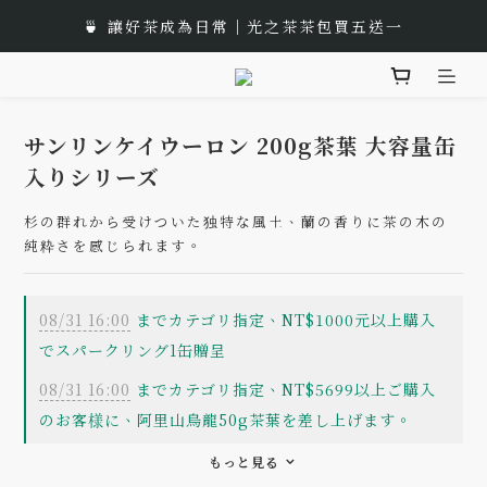
🎁 Moon Festival｜Gift Box Recommend
🍵 讓好茶成為日常｜光之茶茶包買五送一
🌟 全新風味上市｜《台灣武夷雙星》
🎁 Moon Festival｜Gift Box Recommend
サンリンケイウーロン 200g茶葉 大容量缶
入りシリーズ
杉の群れから受けついた独特な風土、蘭の香りに茶の木の
純粋さを感じられます。
08/31 16:00
までカテゴリ指定、NT$1000元以上購入
でスパークリング1缶贈呈
08/31 16:00
までカテゴリ指定、NT$5699以上ご購入
のお客様に、阿里山烏龍50g茶葉を差し上げます。
もっと見る