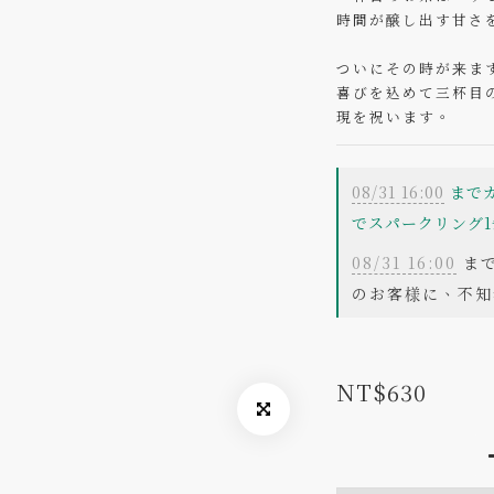
時間が醸し出す甘さ
ついにその時が来ま
喜びを込めて三杯目
現を祝います。
08/31 16:00
までカ
でスパークリング1
08/31 16:00
まで
のお客様に、不知
NT$630