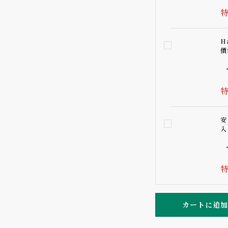
特
H
價
特
安
入
特
カートに追加