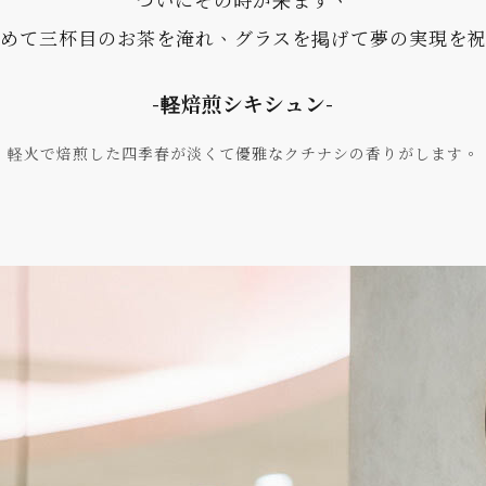
ついにその時が来ます、
めて三杯目のお茶を淹れ、グラスを掲げて夢の実現を
-軽焙煎シキシュン-
軽火で焙煎した四季春が淡くて優雅なクチナシの香りがします。