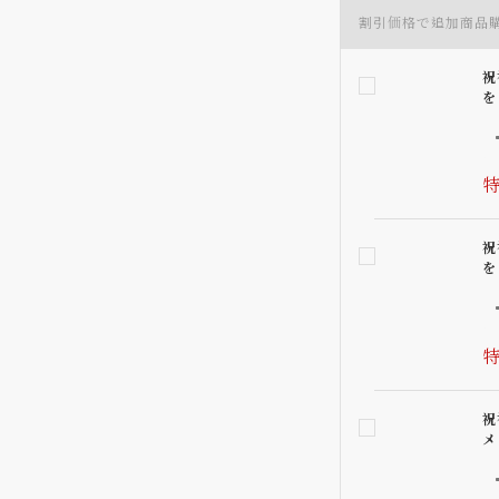
割引価格で追加商品
祝
を
特
祝
を
特
祝
メ