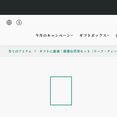
🌹Lucky 7
今月のキャンペーン
ギフトボックス
🌹Lucky 7
全てのアイテム
ギフトに最適｜厳選台湾茶セット（リーフ・ティー