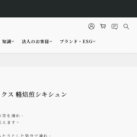
4
7
8
1
4
3
6
立即選購
7
秒
0
3
2
5
6
9
2
1
4
5
8
1
0
3
4
7
0
2
・知識
法人のお客様
ブランド・ESG
3
6
立即選購
1
秒
2
5
0
1
4
今すぐ購入
0
3
2
1
0
クス 軽焙煎シキシュン
お茶を淹れ、
伝えます。
ったりとした気分で淹れ、