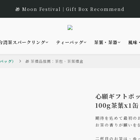
1
4
1
8
6
1
5
8
5
5
1
5
3
:
:
:
0
3
0
7
5
0
 遇見幸運的玫瑰香｜玫瑰紅茶限時買三送一
🎁 Moon Festival｜Gift Box Recommend
4
7
4
9
4
日
時
分
0
4
2
2
6
4
3
6
3
8
3
3
1
1
5
3
🌟 全新風味上市｜《台灣武夷雙星》
2
5
2
9
7
2
2
0
0
4
2
1
4
1
8
6
1
1
3
1
台湾茶スパークリング
ティーバッグ
茶葉・茶器
風味
:
:
:
0
3
0
7
5
0
 遇見幸運的玫瑰香｜玫瑰紅茶限時買三送一
0
2
0
日
時
分
2
6
4
1
1
5
3
バッグ）
🎁 茶禮品推薦：茶包、茶葉禮盒
0
0
4
2
3
1
2
0
1
心願ギフトボッ
0
100g茶葉x1缶
期待を込めて最初の
お茶の香りが願いを
二杯目のお茶は、ゆ