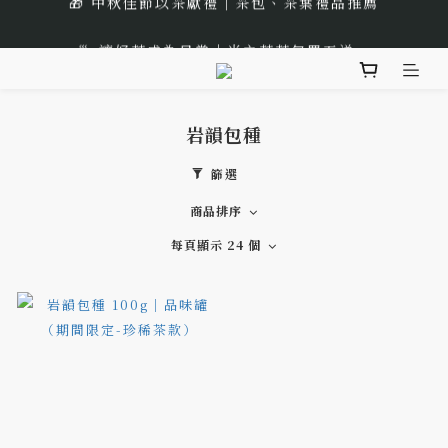
🎁 中秋佳節以茶獻禮｜茶包、茶葉禮品推薦
🍵 讓好茶成為日常｜光之茶茶包買五送一
🌟 全新風味上市｜《台灣武夷雙星》
岩韻包種
🎁 中秋佳節以茶獻禮｜茶包、茶葉禮品推薦
篩選
商品排序
每頁顯示 24 個