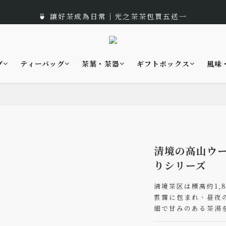
🎁 Moon Festival｜Gift Box Recommend
🍵 讓好茶成為日常｜光之茶茶包買五送一
🌟 全新風味上市｜《台灣武夷雙星》
🎁 Moon Festival｜Gift Box Recommend
グ
ティーバッグ
茶葉・茶器
ギフトボックス
風味
清境の高山ウー
りシリーズ
清境茶区は標高約1,8
雲霧に包まれ、昼夜
細で甘みのある茶湯