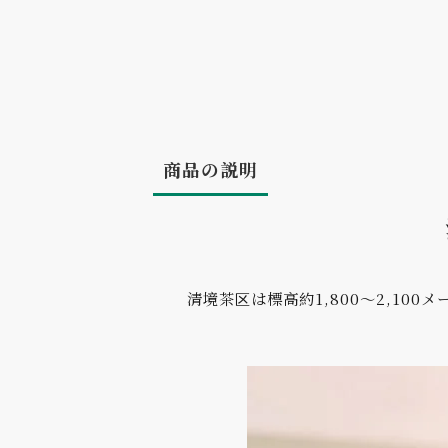
商品の説明
清境茶区は標高約1,800〜2,1