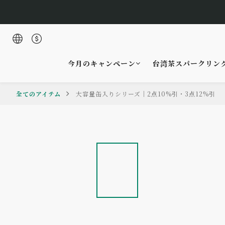
今月のキャンペーン
台湾茶スパークリン
全てのアイテム
大容量缶入りシリーズ｜2点10%引・3点12%引