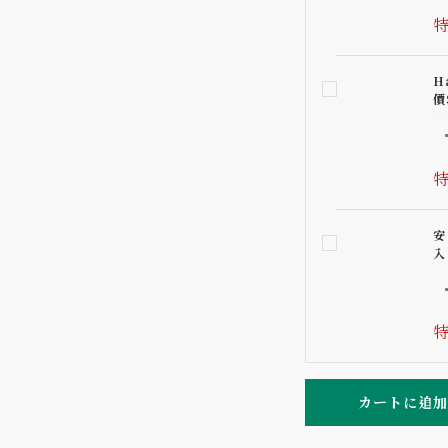
特
H
價
特
安
入
特
カートに追加