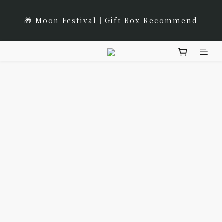
0
3
8
8
9
1
7
2
0
0
🌹Lucky 7 遇見幸運的玫瑰香｜玫瑰紅茶限時買三送一
1
4
1
5
3
3
2
7
7
9
9
8
🎁 Moon Festival｜Gift Box Recommend
0
6
1
:
:
:
0
3
0
9
4
2
2
立即選購
1
6
9
6
8
8
7
日
時
分
秒
5
0
2
8
3
1
1
0
5
8
5
9
7
7
6
4
1
7
2
0
0
prev
next
4
7
4
8
6
6
5
🌟 全新風味上市｜《台灣武夷雙星》
3
0
6
1
3
6
3
7
5
5
4
2
5
0
2
5
2
6
4
4
3
1
4
🌹Lucky 7 遇見幸運的玫瑰香｜玫瑰紅茶限時買三送一
1
4
1
5
3
3
2
0
3
:
:
:
0
3
0
9
4
2
2
立即選購
1
日
時
分
秒
2
2
8
3
1
1
0
1
1
7
2
0
0
0
0
6
1
5
0
4
3
2
1