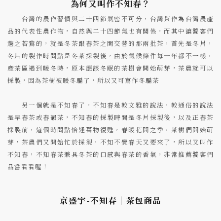
為何又叫作不知春？
台灣的農作習慣與二十四節氣密不可分，台灣茶作為台灣農產
品的代表性農作物，自然與二十四節氣也有關係，而其中讓饕客們
趨之若鶩的，就是冬茶跟春茶之間交替的那兩批茶，首先是冬片，
冬片的製作時間點是冬茶採製後，由於氣候條件每一年都不一樣，
產茶區遇到暖冬時，原本應該冬眠的茶樹會開始萌芽，茶農就可以
採製，因為茶樹被暖冬騙了，所以又可寫作冬騙茶
另一個就是不知春了，不知春是較文雅的說法，較通俗的說法
是早春茶或春韻茶，不知春的採製時間是冬片採製後，以及正春茶
採製前，這個時間點恰逢萬物復甦，春暖花開之季，茶樹們開始萌
芽，茶農們又開始忙於採製，不知不覺春天又要來了，所以又叫作
不知春，不知春茶兼具冬茶的口感與春茶的香氣，非常推薦饕客們
品嘗看看喔！
京盛宇-不知春｜茶包商品