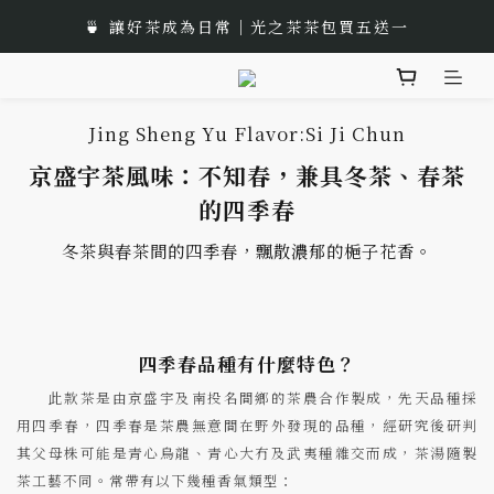
🎁 中秋佳節以茶獻禮｜茶包、茶葉禮品推薦
🍵 讓好茶成為日常｜光之茶茶包買五送一
🌟 全新風味上市｜《台灣武夷雙星》
Jing Sheng Yu Flavor:Si Ji Chun
🎁 中秋佳節以茶獻禮｜茶包、茶葉禮品推薦
京盛宇茶風味：不知春，兼具冬茶、春茶
的四季春
冬茶與春茶間的四季春，飄散濃郁的梔子花香。
四季春品種有什麼特色？
此款茶是由京盛宇及南投名間鄉的茶農合作製成，先天品種採
用四季春，四季春是茶農無意間在野外發現的品種，經研究後研判
其父母株可能是青心烏龍、青心大冇及武夷種雜交而成，茶湯隨製
茶工藝不同。常帶有以下幾種香氣類型：