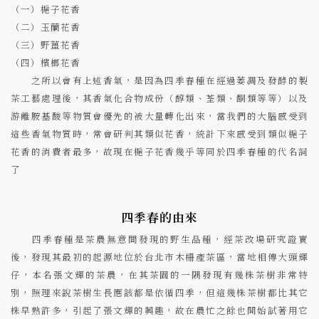
（一）梔子花香
（二）玉蘭花香
（三）野薑花香
（四）檳榔花香
之所以會有上述香氣，是因為四季春種在經過萎凋及發酵的製
茶工藝處理後，其香氣化合物成份（醇類、荃類、酮類等等）以及
游離胺基酸等物質會優先的被大量轉化出來，當我們的大腦感受到
這些香氣物質時，常會研判其類似花香，統計下來感受到類似梔子
花香的消費者最多，故現在梔子花香幾乎等同於四季春種的代名詞
了
四季春的由來
四季春種是茶農無意間發現的野生品種，經茶改場研究證實
後，發現其最初的起源地位於台北市木柵產茶區，當地相傳大頭輝
仔，本名張文輝的茶農，在其茶園的一隅發現有幾株茶樹非常特
別，照理來說茶樹生長應該都是依循四季，但這幾株茶樹都比其它
株早熟許多，引起了張文輝的興趣，故在農忙之餘也開始試著用它