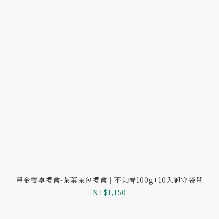
墨金雙享禮盒-茶葉茶包禮盒｜不知春100g+10入御守袋茶
NT$1,150