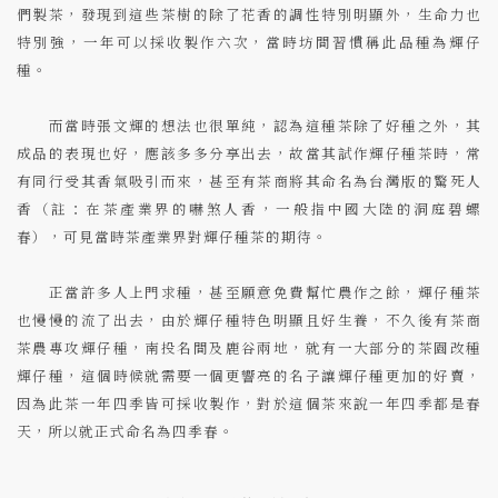
們製茶，發現到這些茶樹的除了花香的調性特別明顯外，生命力也
特別強，一年可以採收製作六次，當時坊間習慣稱此品種為輝仔
種。
而當時張文輝的想法也很單純，認為這種茶除了好種之外，其
成品的表現也好，應該多多分享出去，故當其試作輝仔種茶時，常
有同行受其香氣吸引而來，甚至有茶商將其命名為台灣版的驚死人
香（註：在茶產業界的嚇煞人香，一般指中國大陸的洞庭碧螺
春），可見當時茶產業界對輝仔種茶的期待。
正當許多人上門求種，甚至願意免費幫忙農作之餘，輝仔種茶
也慢慢的流了出去，由於輝仔種特色明顯且好生養，不久後有茶商
茶農專攻輝仔種，南投名間及鹿谷兩地，就有一大部分的茶園改種
輝仔種，這個時候就需要一個更響亮的名子讓輝仔種更加的好賣，
因為此茶一年四季皆可採收製作，對於這個茶來說一年四季都是春
天，所以就正式命名為四季春。