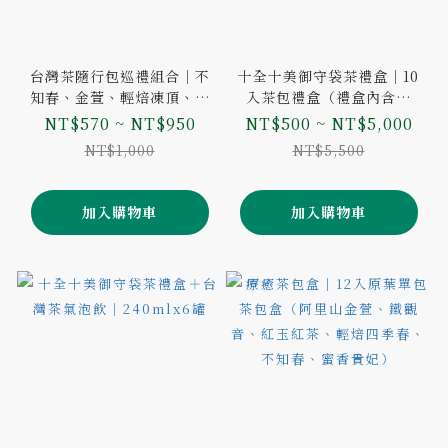
台灣茶隨行包巡禮組合｜不
十全十美御守袋茶禮盒｜10
知春、金萱、輕焙凍頂、鐵
入茶包禮盒（禮盒內含提
觀音、蜜香貴妃｜3袋組/5袋
繩，需要提袋請加購）
NT$570 ~ NT$950
NT$500 ~ NT$5,000
組
NT$1,000
NT$5,500
加入購物車
加入購物車