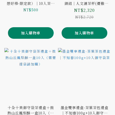
想好棒-限定款）｜10入茶包
鎖組｜人文濾茶杯(優雅
禮盒（禮盒內含提繩，需要
白)+單包袋茶茶包50入(口味
NT$500
NT$2,320
提袋請加購）
二選一)
NT$2,720
加入購物車
加入購物車
十全十美御守袋茶禮盒＋微
墨金雙享禮盒-茶葉茶包禮盒
熱山丘鳳梨酥一盒10入（需
｜不知春100g+10入御守袋