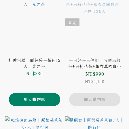
售完
桂香包種｜原葉袋茶茶包15
一日好茶三件組｜凍頂烏龍
入｜光之茶
茶+茉莉花茶+薰衣草國寶茶
｜茶包共35入
NT$380
NT$990
NT$1,100
加入購物車
加入購物車