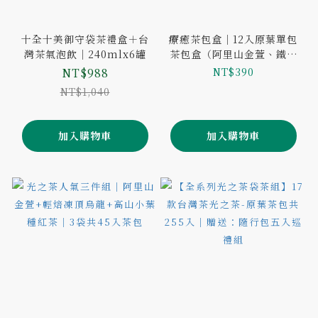
十全十美御守袋茶禮盒＋台
療癒茶包盒｜12入原葉單包
灣茶氣泡飲｜240mlx6罐
茶包盒（阿里山金萱、鐵觀
音、紅玉紅茶、輕焙四季
NT$988
NT$390
春、不知春、蜜香貴妃）
NT$1,040
加入購物車
加入購物車