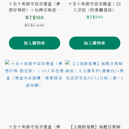
十全十美御守袋茶禮盒（夢
十全十美御守袋茶鐵盒｜20
想好棒款）＋台灣茶氣泡飲
入茶包（附專屬提袋）
｜240mlx6罐
NT$988
NT$990
NT$1,040
加入購物車
加入購物車
十全十美御守袋茶禮盒（夢
【父親節推薦】無壓日常解