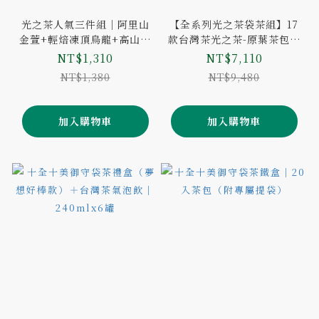
光之茶人氣三件組｜阿里山
【全系列光之茶袋茶組】17
金萱+輕焙凍頂烏龍+高山小
款台灣茶光之茶-原葉茶包共
葉種紅茶｜3袋共45入茶包
255入｜贈送：隨行包五入
NT$1,310
NT$7,110
巡禮組
NT$1,380
NT$9,480
加入購物車
加入購物車