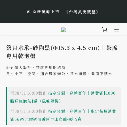
5
6
6
6
8
8
6
1
🌹Lucky 7 遇見幸運的玫瑰香｜玫瑰紅茶限時買三送一
1
2
2
2
4
4
2
7
4
5
5
5
7
7
5
🌟 全新風味上市｜《台灣武夷雙星》
0
:
:
:
0
1
1
1
3
3
1
6
立即選購
3
4
4
4
6
6
4
9
日
時
分
秒
0
0
0
2
2
0
5
2
3
3
3
5
5
3
8
1
1
4
🌹Lucky 7 遇見幸運的玫瑰香｜玫瑰紅茶限時買三送一
1
2
2
2
4
4
2
7
0
0
3
:
:
:
0
1
1
1
3
3
1
6
立即選購
日
時
分
秒
2
0
0
0
2
2
0
5
築月水承-砂陶黑(Φ15.3 x 4.5 cm)｜茶席
1
1
1
4
專用乾泡盤
0
0
0
3
2
針對茶人設計，茶席專用乾泡盤
尺寸小不占空間，適合居家辦公，茶水順暢，盤面不積水
1
0
至
08/31 16:00
截止
指定分類，穿越百年｜消費滿$1000
贈送氣泡茶1罐（風味隨機）
至
08/31 16:00
截止
指定分類，穿越百年｜指定茶葉消費
滿5699元贈送清香阿里山烏龍-輕巧盒