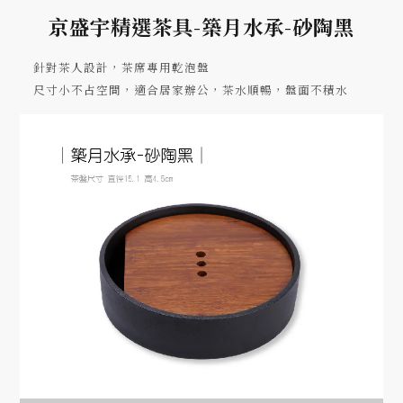
京盛宇精選茶具-築月水承-砂陶黑
針對茶人設計，茶席專用乾泡盤
尺寸小不占空間，適合居家辦公，茶水順暢，盤面不積水