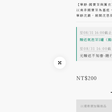
【寧靜-國寶茶與薰衣
以南非國寶茶為基底
寧靜沈澱，展開沈思
至
08/31 16:00
截止
贈送氣泡茶1罐（風
至
08/31 16:00
截
元贈送不知春-隨
NT$200
以優惠價加購商品