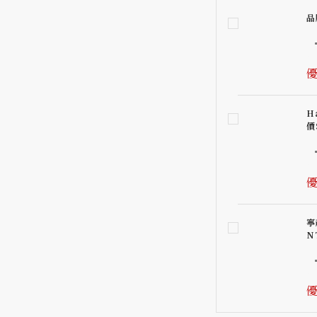
品
優
H
價
優
寧
N
優