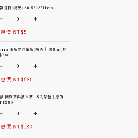
牌提袋(淺灰) 30.5*23*11cm
惠價 NT$5
ario 酒瓶冷泡茶瓶(粉色｜300ml)原
$780
惠價 NT$680
靜-國寶茶與薰衣草｜5入茶包｜原價
T$200
惠價 NT$180