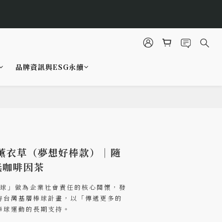
3
4
7
8
0
1
2
3
立即選購
6
7
秒
0
1
2
5
6
0
1
4
5
0
3
4
品牌資訊與ESG永續
2
3
立即選購
秒
1
2
0
1
立即購買
0
薰衣草（夢想好棒款）｜隨
無咖啡因茶
棒球」做為企業社會責任的核心關懷，發
持台灣基層棒球計畫，以「傳遞更多的
棒球運動的長期支持。