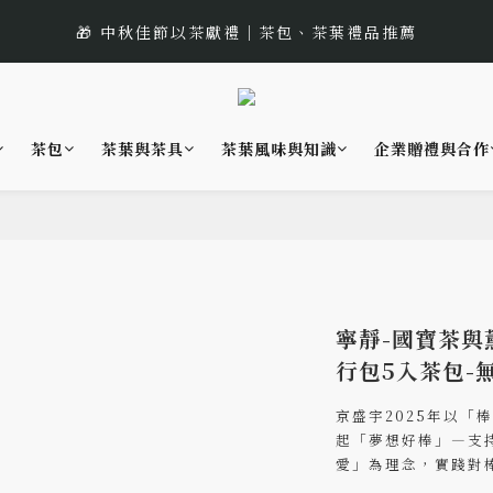
1
3
3
2
1
3
5
7
7
6
5
7
0
0
0
:
:
:
0
2
2
1
0
2
 遇見幸運的玫瑰香｜玫瑰紅茶限時買三送一
🎁 中秋佳節以茶獻禮｜茶包、茶葉禮品推薦
4
6
6
5
4
6
日
時
分
1
1
0
1
3
5
5
4
3
5
0
0
0
🌟 全新風味上市｜《台灣武夷雙星》
2
4
4
3
2
4
1
3
3
2
1
3
茶包
茶葉與茶具
茶葉風味與知識
企業贈禮與合作
:
:
:
0
2
2
1
0
2
 遇見幸運的玫瑰香｜玫瑰紅茶限時買三送一
日
時
分
1
1
0
1
0
0
0
寧靜-國寶茶與
行包5入茶包-
京盛宇2025年以「
起「夢想好棒」—支
愛」為理念，實踐對