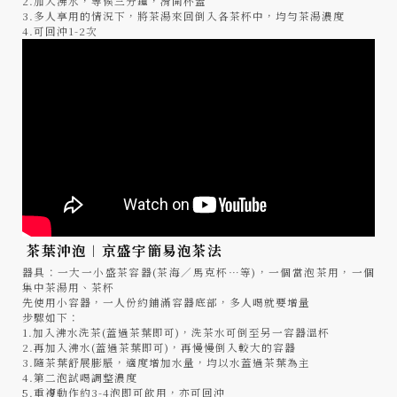
2.加入沸水，等候三分鐘，滑開杯蓋
3.多人享用的情況下，將茶湯來回倒入各茶杯中，均勻茶湯濃度
4.可回沖1-2次
茶葉沖泡︱京盛宇簡易泡茶法
器具：一大一小盛茶容器(茶海／馬克杯…等)，一個當泡茶用，一個
集中茶湯用、茶杯
先使用小容器，一人份約鋪滿容器底部，多人喝就要增量
步驟如下：
1.加入沸水洗茶(蓋過茶葉即可)，洗茶水可倒至另一容器溫杯
2.再加入沸水(蓋過茶葉即可)，再慢慢倒入較大的容器
3.隨茶葉舒展膨脹，適度增加水量，均以水蓋過茶葉為主
4.第二泡試喝調整濃度
5.重複動作約3-4泡即可飲用，亦可回沖