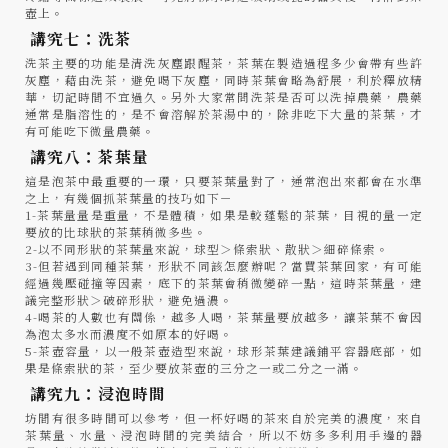
壺上。
講究七：洗茶
洗茶主要的功能是清洗灰塵跟醒茶，茶葉在製造過程多少會帶有些許
灰塵，藉由洗茶，避免喝下灰塵，同時茶葉會略為舒展，利於釋放精
華，切記時間不宜過久。另外大家常問洗茶是否可以洗掉農藥，農藥
通常是脂溶性的，是不會溶解於茶湯中的，除非吃下大量的茶葉，才
有可能吃下微量農藥。
講究八：茶葉量
這是泡茶中最重要的一環，只要茶葉量對了，通常泡出來都會在水準
之上，有幾個抓茶葉量的技巧如下－
1-茶葉量量是重量，不是體積，如果是較蓬鬆的茶葉，目視的量一定
要放的比球狀的茶葉稍微多些。
2-以不同形狀的茶葉量來說，球型＞條索狀、散狀＞細碎條索。
3-但若遇到同種茶葉，形狀不同該怎麼辦呢？當買茶葉回家，有可能
經過幾壓碰撞等因素，底下的茶葉會稍微變碎一點，這時茶葉量，建
議完整形狀＞破碎形狀，避免過濃。
4-喝茶的人數也有關係，越多人喝，茶葉量要放越多，讓茶葉不會因
為泡太多水而濃度不如原本的好喝。
5-茶壺容量，以一般茶壺造型來說，球形茶葉建議鋪平容器底部，如
果是條索狀的茶，至少要放茶壺的三分之一或二分之一滿。
講究九：浸泡時間
坊間有很多時間可以參考，但一杯好喝的茶來自於完美的濃度，來自
茶葉量、水量、浸泡時間的完美結合，所以不妨多多利用手邊的器