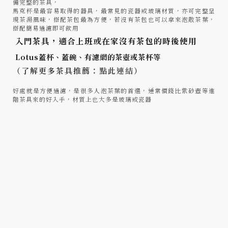
備完整的茶具，
馬克杯是最容易取得的器具，最常見的瓷器或玻璃材質，亦可完整呈
現茶湯風味，搭配茶包最為方便，若沒有茶包也可以拿來泡散茶葉，
搭配簡易過濾即可飲用
入門茶具，適合上班或在家沒有茶包的時後使用
Lotus蓋杯、蓋碗、有濾網的茶壺或茶杯等
（了解更多茶具推薦：
點此連結
）
好處就是方便過濾，是很多人泡茶葉的首選，通常價錢比紫砂壺等進
階茶具來的好入手，材質上也大多是玻璃或瓷器