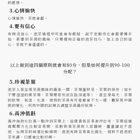
的感悟。
3.心情愉快
心情愉快，茶就會甜。
4.要有信心
有時沒信心，泡茶過程中可能會有遲疑，說不定動作也會跟著慢半
拍，影響到茶湯的風味，只要遵照正確的泡茶技巧，加上自己的信
心，茶就不會虛虛的。
以上做到這四個原則就會有80分，但是如何提升到90-100
分呢？
5.珍視茶葉
泡茶人是呈現茶湯風味的最後一關，茶葉量秤足，茶葉的保存（如手
不要溼溼的摸茶葉，茶葉要密封放在陰涼處等），甚至是每天，茶葉
的狀態、氣溫、水溫、使用的茶具有可能都會不太一樣，觀察其中細
微的變化，利用中間的試喝去調整茶湯最好狀態。
6.高沖低斟
高沖指熱水拉高一點沖到茶葉上，這樣香氣容易被沖出來，茶葉經過
高壓壓力也比較容易開，低斟則是茶湯倒入容器時，盡量讓他不起
泡，台灣茶的味道比較細緻，起泡有時容易氧化酸化，相對不起泡的
茶來講，口感會比較好喝。