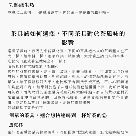
7.熟能生巧
重複以上原則，不斷練習調整，你的茶一定會越來越好喝。
茶具該如何選擇，不同茶具對於茶風味的
影響
選擇茶具前，我們先來認識材質，不同的茶具泡出來的茶喝起來也不
太一樣，如牛排一樣，用平底鍋、鐵板燒、大烤箱烹調出來的牛排，
吃起來口感或香氣就完全不一樣！
而茶具材質重點在於「
毛細孔
」
常見的材質有玻璃、瓷、陶。玻璃、瓷器毛細孔小，可如實呈現茶湯
風味，建議初學者使用，對於認識、熟悉、記憶茶湯風味會有很大的
幫助。除了價錢較好入手，也比較不會因燙手或不熟，不小心而弄壞
茶具感到心痛。 如果對於泡茶味道或技術已經慢慢上手，就可以開始
用茶壺，而陶材質的茶壺帶有毛細孔較大的特點。而目前紫砂壺材質
是最適合沖泡台灣茶的，因為有毛細孔，茶湯會經過轉化變得更香
甜，更容易品嘗到不同於玻璃、瓷器的香醇韻味。
若以難易度區分如下：
簡單的茶具，適合想快速喝到一杯好茶的您
馬克杯
在外喝茶通常講究快速便利，可能因為地點或空間，無法隨時隨地準