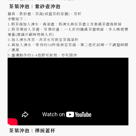
茶葉沖泡︱紫砂壺沖泡
器具：紫砂壺、茶海(或盛茶的容器)、茶杯
步驟如下：
1.將茶海加入沸水，再溫壺：將沸水淋在茶壺上及裝滿茶壺後倒掉
2.將茶葉放入茶壺，茶葉份量：一人份約鋪滿茶壺底部，多人喝就要
增量(建議示範時用兩人份)
3.加入沸水洗茶，洗茶水可倒至茶海溫杯
4.再加入沸水，等待約30秒後倒至茶海，第二泡可試喝一下調整時間
／濃度
5.重複動作約3-4泡即可飲用，亦可回沖
茶葉沖泡︱傳統蓋杯