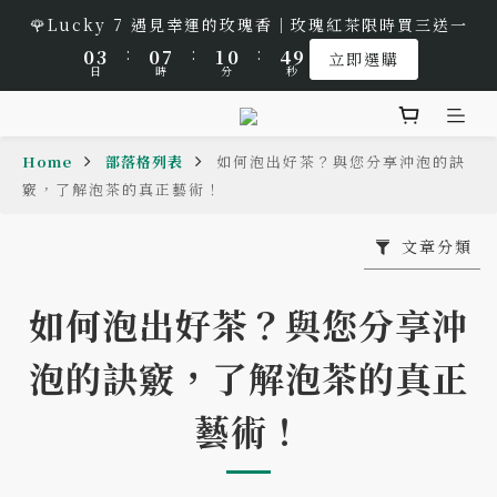
🌹Lucky 7 遇見幸運的玫瑰香｜玫瑰紅茶限時買三送一
🌹Lucky 7 遇見幸運的玫瑰香｜玫瑰紅茶限時買三送一
1
1
4
4
1
1
8
8
2
2
1
1
5
5
9
9
:
:
:
:
:
:
0
0
3
3
0
0
7
7
1
1
0
0
4
4
8
8
立即選購
立即選購
9
9
9
日
日
時
時
分
分
秒
秒
2
2
6
6
0
0
3
3
7
7
8
8
9
8
1
1
5
5
2
2
6
6
7
7
8
7
🎁 中秋佳節以茶獻禮｜茶包、茶葉禮品推薦
0
0
4
4
1
1
5
5
6
9
6
7
6
Home
部落格列表
如何泡出好茶？與您分享沖泡的訣
3
3
0
0
4
4
5
8
5
6
5
9
竅，了解泡茶的真正藝術！
2
2
3
3
4
7
4
5
4
8
🌟 全新風味上市｜《台灣武夷雙星》
1
1
2
2
3
6
3
4
3
7
文章分類
0
0
1
1
2
5
2
9
3
2
6
0
0
🌹Lucky 7 遇見幸運的玫瑰香｜玫瑰紅茶限時買三送一
1
4
1
8
2
1
5
9
如何泡出好茶？與您分享沖
:
:
:
0
3
0
7
1
0
4
8
立即選購
日
時
分
秒
2
6
0
3
7
泡的訣竅，了解泡茶的真正
1
5
2
6
0
4
1
5
藝術！
3
0
4
2
3