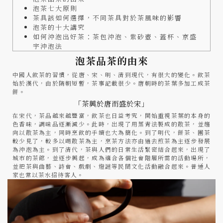
泡茶七大原則
茶具該如何選擇，不同茶具對於茶風味的影響
泡茶的十大講究
如何沖泡出好茶：茶包沖泡、紫砂壺、蓋杯、京盛
宇沖泡法
泡茶品茶的由來
中國人飲茶的習慣，從唐、宋、明、清到現代，有很大的變化。飲茶
始於漢代，由於隋朝短暫，茶事記載很少。唐朝時的茶葉多加工成茶
餅。
「茶興於唐而盛於宋」
在宋代，茶品越來越豐富，飲茶也日益考究，開始重視茶葉的本身的
色香味，調味品逐漸減少。此時，出現了用蒸青法製成的散茶，並趨
向以散茶為主，同時烹飲的手續也大為簡化。到了明代，餅茶、團茶
較少見了，較多以喝散茶為主，烹茶方法亦由過去煎茶為主逐步發展
為沖泡為主。到了清代，茶與人們的日常生活緊密結合起來，出現了
城市的茶館，並逐步興起，成為適合各個社會階層所需的活動場所，
並把茶與曲藝、詩會、戲劇、燈謎等民間文化活動融合起來。普通人
家也常以茶水招待客人。