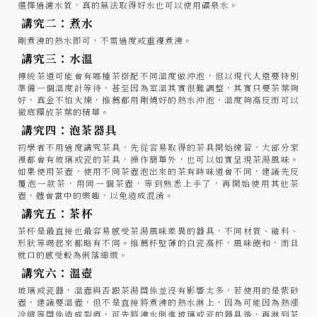
選擇過濾水質，真的無法取得好水也可以使用礦泉水。
講究二：煮水
剛煮沸的熱水即可，不需過度或重複煮沸。
講究三：水溫
傳統茶道可能會有哪種茶搭配不同溫度做沖泡，但以現代人還要特別
準備一個溫度計等待，甚至因為室溫其實很難調整，其實只要茶葉夠
好，真金不怕火煉，推薦都用剛燒好的熱水沖泡，溫度夠高反而可以
徹底釋放茶葉的精華。
講究四：泡茶器具
初學者不用過度講究茶具，先從容易取得的茶具開始練習，大部分家
裡都會有玻璃或瓷的茶具，操作簡單外，也可以如實呈現茶湯風味。
如果使用茶壺，使用不同茶壺泡出來的茶有時味道會不同，建議先反
覆泡一款茶，用同一個茶壺，等到熟悉上手了，再開始使用其他茶
壺，體會當中的樂趣，以免造成混淆。
講究五：茶杯
茶杯是最直接也最容易感受茶湯風味差異的器具，不同材質、釉料、
形狀等喝起來都略有不同。推薦杯壁薄的白瓷高杯，風味飽和，而且
就口的感受較為俐落細緻。
講究六：溫壺
玻璃或瓷器，溫壺與否跟茶湯關係並沒有影響太多，若使用的是紫砂
壺，建議要溫壺，但不是直接將煮沸的熱水淋上，因為可能因為熱漲
冷縮等關係造成裂痕，可先將沸水倒進玻璃或瓷的器具後，再淋到茶