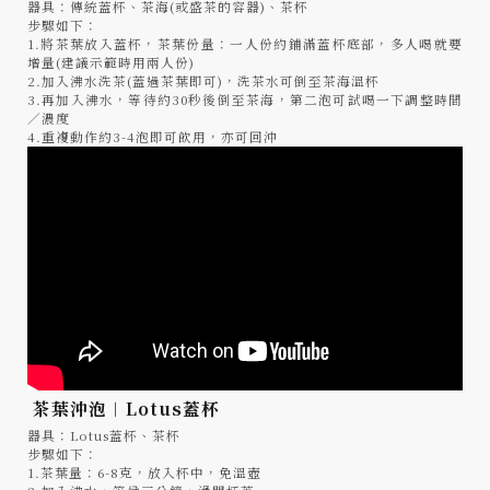
器具：傳統蓋杯、茶海(或盛茶的容器)、茶杯
步驟如下：
1.將茶葉放入蓋杯，茶葉份量：一人份約鋪滿蓋杯底部，多人喝就要
增量(建議示範時用兩人份)
2.加入沸水洗茶(蓋過茶葉即可)，洗茶水可倒至茶海溫杯
3.再加入沸水，等待約30秒後倒至茶海，第二泡可試喝一下調整時間
／濃度
4.重複動作約3-4泡即可飲用，亦可回沖
茶葉沖泡︱Lotus蓋杯
器具：Lotus蓋杯、茶杯
步驟如下：
1.茶葉量：6-8克，放入杯中，免溫壺