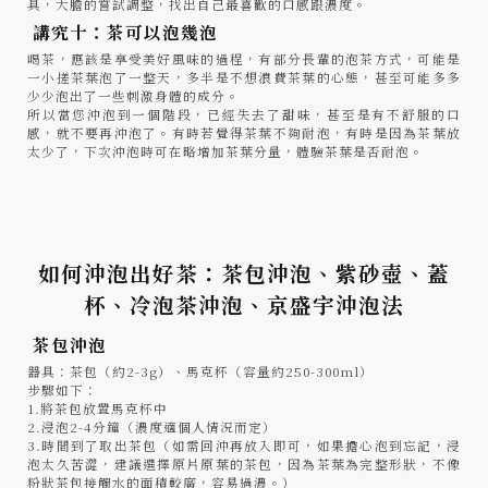
具，大膽的嘗試調整，找出自己最喜歡的口感跟濃度。
講究十：茶可以泡幾泡
喝茶，應該是享受美好風味的過程，有部分長輩的泡茶方式，可能是
一小搓茶葉泡了一整天，多半是不想浪費茶葉的心態，甚至可能多多
少少泡出了一些刺激身體的成分。
所以當您沖泡到一個階段，已經失去了甜味，甚至是有不舒服的口
感，就不要再沖泡了。有時若覺得茶葉不夠耐泡，有時是因為茶葉放
太少了，下次沖泡時可在略增加茶葉分量，體驗茶葉是否耐泡。
如何沖泡出好茶：茶包沖泡、紫砂壺、蓋
杯、冷泡茶沖泡、京盛宇沖泡法
茶包沖泡
器具：茶包（約2-3g）、馬克杯（容量約250-300ml）
步驟如下：
1.將茶包放置馬克杯中
2.浸泡2-4分鐘（濃度適個人情況而定）
3.時間到了取出茶包（如需回沖再放入即可，如果擔心泡到忘記，浸
泡太久苦澀，建議選擇原片原葉的茶包，因為茶葉為完整形狀，不像
粉狀茶包接觸水的面積較廣，容易過濃。）