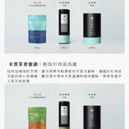
木質茶香蜜韻︱
輕焙杉林溪烏龍
經烘焙過後的茶葉，讓茶湯帶有較濃郁的茶香及韻味，種植於杉林溪
茶區的青心烏龍種，蘭花香中帶有木質基調的絕佳體驗，更是京盛宇
人氣茶款首選