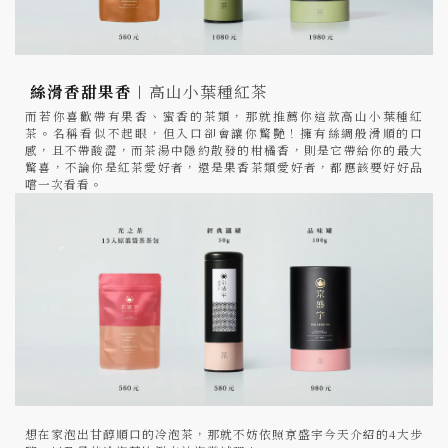
絲滑香甜果香︱
高山小葉種紅茶
而若你喜歡帶有果香、蜜香的茶類，那就推薦你這款高山小葉種紅
茶。名稱看似不起眼，但入口卻會讓你驚艷！擁有絲綢般滑順的口
感，且不帶酸澀，而茶湯中隱約散發的柑橘香，則是它帶給你的最大
驚喜，不論你是紅茶愛好者，還是果香茶類愛好者，都應該要好好品
嚐一次看看。
想在家泡出甘醇順口的冷泡茶，那就不妨依照京盛宇今天介紹的4大步