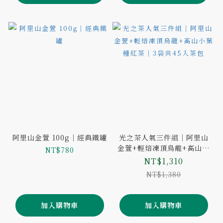
阿里山金萱 100g｜經典鐵罐
光之茶人氣三件組｜阿里山
金萱+輕焙凍頂烏龍+高山小
NT$780
葉種紅茶｜3袋共45入茶包
NT$1,310
NT$1,380
加入購物車
加入購物車