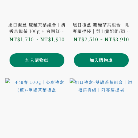
旭日禮盒-雙罐茶葉組合｜清
旭日禮盒-雙罐茶葉組合｜附
香烏龍茶 100g + 台灣紅茶
專屬提袋｜梨山貴妃組/添福
50g｜附專屬提袋
添壽組
NT$1,710 ~ NT$1,910
NT$2,510 ~ NT$3,910
加入購物車
加入購物車