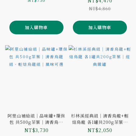
NT$730
NT$4,470
NT$4,860
加入購物車
加入購物車
阿里山補給組｜品味罐+環保
杉林溪經典組｜清香烏龍+輕
包 共500g茶葉｜清香烏龍
焙烏龍 各1罐共200g茶葉｜
組、輕焙烏龍組｜風味可選
經典鐵罐
NT$3,730
NT$2,050