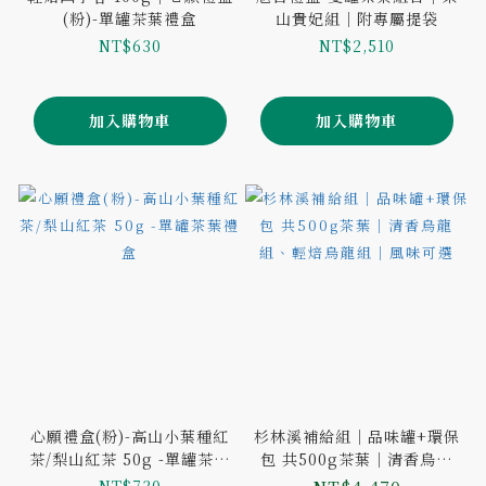
(粉)-單罐茶葉禮盒
山貴妃組｜附專屬提袋
NT$630
NT$2,510
加入購物車
加入購物車
心願禮盒(粉)-高山小葉種紅
杉林溪補給組｜品味罐+環保
茶/梨山紅茶 50g -單罐茶葉
包 共500g茶葉｜清香烏龍
禮盒
組、輕焙烏龍組｜風味可選