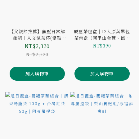
【父親節推薦】無壓日常解
療癒茶包盒｜12入原葉單包
鎖組｜人文濾茶杯(優雅
茶包盒（阿里山金萱、鐵觀
白)+單包袋茶茶包50入(口味
音、紅玉紅茶、輕焙四季
NT$2,320
NT$390
二選一)
春、不知春、蜜香貴妃）
NT$2,720
加入購物車
加入購物車