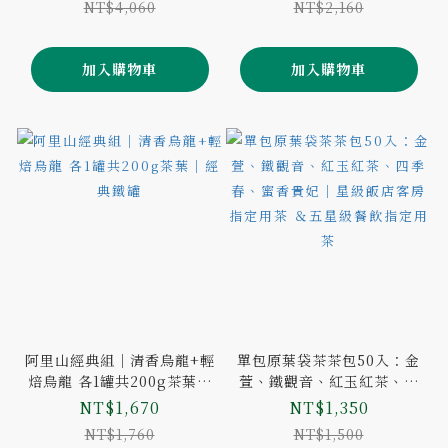
NT$4,060
NT$2,160
加入購物車
加入購物車
阿里山經典組｜清香烏龍+輕
單包原葉袋茶茶包50入：金
焙烏龍 各1罐共200g茶葉｜
萱、鐵觀音、紅玉紅茶、四
經典鐵罐
季春、蜜香貴妃｜星級飯店
NT$1,670
NT$1,350
客房指定用茶 ＆五星級餐飲
NT$1,760
NT$1,500
指定用茶