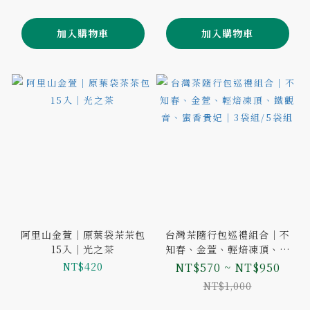
加入購物車
加入購物車
阿里山金萱｜原葉袋茶茶包
台灣茶隨行包巡禮組合｜不
15入｜光之茶
知春、金萱、輕焙凍頂、鐵
觀音、蜜香貴妃｜3袋組/5袋
NT$420
NT$570 ~ NT$950
組
NT$1,000