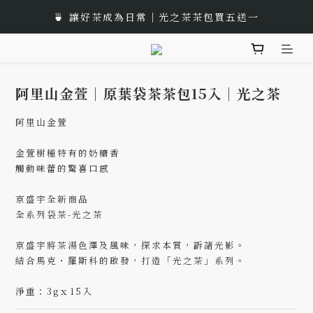
🎁 中秋佳節以茶獻禮｜茶包、茶葉禮品推薦
🌟 全新風味上市｜《台灣武夷雙星》
🎁 中秋佳節以茶獻禮｜茶包、茶葉禮品推薦
阿里山金萱｜原葉袋茶茶包15入｜光之茶
阿里山金萱
金萱樹種特有的奶糖香
觸動味蕾的驚喜口感
京盛宇全新商品
全系列袋茶-光之茶
京盛宇將茶湯色澤及風味，探求本質，訴諸光影。
結合馬克・羅斯科的啟發，打造「光之茶」系列。
淨重：3gｘ15入