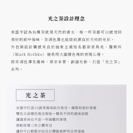
光之茶設計理念
京盛宇認為台灣茶就是天然的香水，每一杯茶都可以感受到
美好的前中後味，茶湯色澤也能綻放源自於天地的光彩。
外包裝設計靈感來自於抽象主義知名藝術家馬克・羅斯科
（Mark Rothko）擅長用大面積色塊的表現心境。
將茶湯色澤及風味，探求本質，訴諸光影，打造「光之茶」
系列。