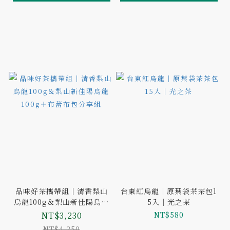
品味好茶攜帶組｜清香梨山
台東紅烏龍｜原葉袋茶茶包1
烏龍100g＆梨山新佳陽烏龍
5入｜光之茶
100g＋布蕾布包分享組
NT$3,230
NT$580
NT$4,250