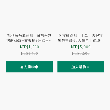
桃花朵朵氣泡組｜台灣茶氣
御守結緣組｜十全十美御守
泡飲x6罐+蜜香貴妃+紅玉紅
袋茶禮盒-10入茶包｜買10盒
茶(茶包共30入)
送1盒
NT$1,230
NT$5,000
NT$1,400
NT$5,500
加入購物車
加入購物車