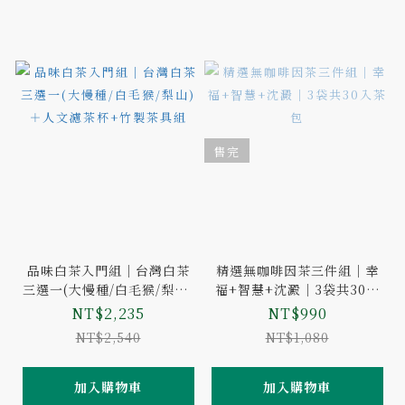
售完
品味白茶入門組｜台灣白茶
精選無咖啡因茶三件組｜幸
三選一(大慢種/白毛猴/梨山)
福+智慧+沈澱｜3袋共30入
＋人文濾茶杯+竹製茶具組
茶包
NT$2,235
NT$990
NT$2,540
NT$1,080
加入購物車
加入購物車