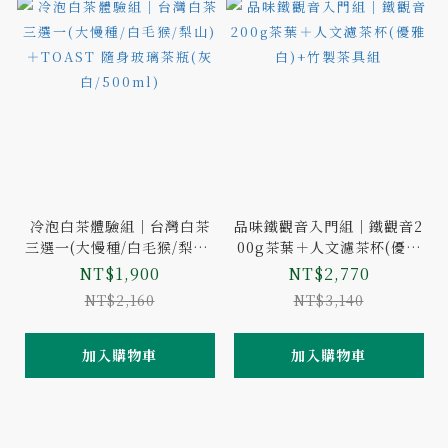
冷泡白茶體驗組｜台灣白茶
品味鐵觀音入門組｜鐵觀音2
三選一(大慢種/白毛猴/梨山)
00g茶葉＋人文濾茶杯(優雅
＋TOAST 隨身玻璃茶瓶(灰
白)+竹製茶具組
NT$1,900
NT$2,770
白/500ml)
NT$2,160
NT$3,140
加入購物車
加入購物車