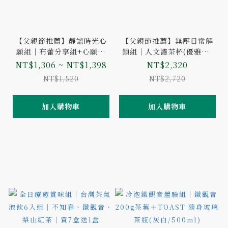
【父親節推薦】靜謐時光心
【父親節推薦】無壓日常解
願組｜布蕾分享組+心願禮
鎖組｜人文濾茶杯(優雅白)
盒-單罐茶葉(風味二選一/附
+單包袋茶茶包50入(口味二
NT$1,306 ~ NT$1,398
NT$2,320
提袋)
選一)
NT$1,520
NT$2,720
加入購物車
加入購物車