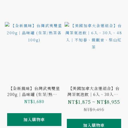
【全新風味】台灣武夷雙星
【美國加拿大含運組合】台
200g｜品味罐 (生茶/熟茶各
灣茶氣泡飲｜6入、30入、4
100g)
8入｜不知春、鐵觀音、梨山
NT$1,680
NT$1,875 ~ NT$8,955
紅茶
NT$9,495
加入購物車
加入購物車