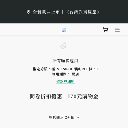
5
8
6
5
8
8
1
3
🌹Lucky 7 遇見幸運的玫瑰香｜玫瑰紅茶限時買三送一
1
4
2
1
4
7
4
9
4
7
5
4
7
7
🌟 全新風味上市｜《台灣武夷雙星》
0
2
:
:
:
0
3
1
0
3
6
3
8
立即選購
3
6
4
3
6
9
6
日
時
分
秒
1
2
0
2
5
2
7
2
5
3
2
5
8
5
0
1
1
4
1
6
🌹Lucky 7 遇見幸運的玫瑰香｜玫瑰紅茶限時買三送一
1
4
2
1
4
7
4
9
0
0
3
0
5
:
:
:
0
3
1
0
3
6
3
8
立即選購
日
時
分
秒
2
4
2
0
2
5
2
7
1
3
1
1
4
1
6
0
2
0
0
3
0
5
所有顧客適用
1
2
4
指定分類：滿 NT$850 即減 NT$170
0
適用通路：
網店
1
3
條款與細則
0
2
1
問卷折扣優惠｜170元購物金
0
每頁顯示 24 個