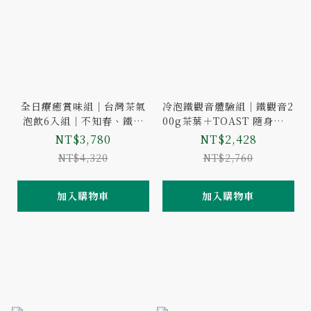
全日療癒賞味組｜台灣茶氣
冷泡鐵觀音體驗組｜鐵觀音2
泡飲6入組｜不知春、鐵觀
00g茶葉＋TOAST 隨身玻璃
音、梨山紅茶｜買7盒送1盒
茶瓶(灰白/500ml)
NT$3,780
NT$2,428
NT$4,320
NT$2,760
加入購物車
加入購物車