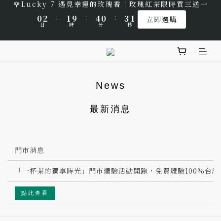
1
3
2
5
1
4
2
🌹Lucky 7 遇見幸運的玫瑰香｜玫瑰紅茶限時買三送一
:
:
:
1
3
2
5
1
4
2
0
2
1
9
4
0
3
1
立即選購
9
9
日
時
分
秒
:
:
:
0
2
1
9
4
0
3
1
1
0
8
3
2
0
立即選購
8
9
8
9
日
時
分
秒
1
0
8
3
2
0
0
7
2
1
7
9
8
7
8
🎁 中秋佳節以茶獻禮｜茶包、茶葉禮品推薦
0
7
2
1
6
1
0
6
8
7
6
9
7
6
1
0
5
0
5
7
6
9
5
8
6
5
0
4
4
6
5
8
4
7
5
News
4
🌟 全新風味上市｜《台灣武夷雙星》
3
3
5
4
7
3
6
4
3
2
2
4
3
6
2
5
3
最新消息
2
1
🌹Lucky 7 遇見幸運的玫瑰香｜玫瑰紅茶限時買三送一
1
3
2
5
1
4
2
1
0
:
:
:
0
2
1
9
4
0
3
1
立即選購
0
日
時
分
秒
1
0
8
3
2
0
門市消息
0
7
2
1
「一杯茶的獨享時光」門市體驗活動開跑，免費體驗100%台灣
6
1
0
5
0
點此查看
4
3