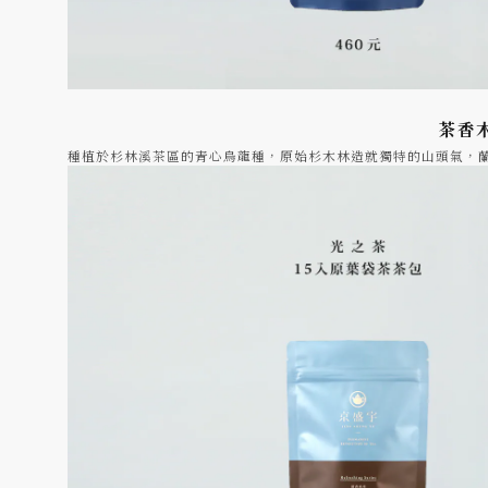
茶香
種植於杉林溪茶區的青心烏龍種，原始杉木林造就獨特的山頭氣，