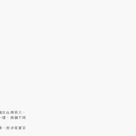
個在台灣長大，
一樣，兩個不同
境，而孕育著茶