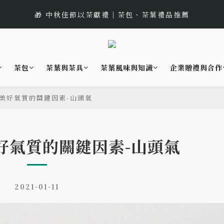
1
2
1
6
5
5
6
5
9
3
2
7
:
:
:
0
1
0
5
4
9
 遇見幸運的玫瑰香｜玫瑰紅茶限時買三送一
🎁 中秋佳節以茶獻禮｜茶包、茶葉禮品推薦
4
5
4
9
8
日
時
分
2
1
6
0
4
3
8
3
4
3
8
7
1
0
5
3
2
7
🌟 全新風味上市｜《台灣武夷雙星》
2
3
2
7
6
0
4
2
1
6
1
2
1
6
5
3
1
0
5
茶包
茶葉與茶具
茶葉風味與知識
企業贈禮與合作
:
:
:
0
1
0
5
4
9
 遇見幸運的玫瑰香｜玫瑰紅茶限時買三送一
2
0
4
日
時
分
0
4
3
8
1
3
3
2
7
美好氣質的關鍵因素-山頭氣
0
2
2
1
6
1
1
0
5
0
0
4
好氣質的關鍵因素-山頭氣
3
2
1
0
2021-01-11