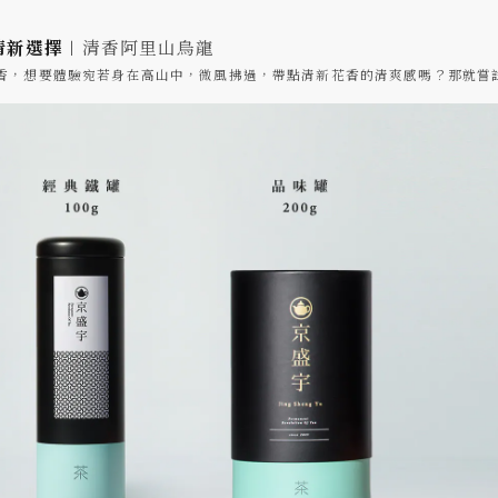
清新選擇︱
清香阿里山烏龍
香，想要體驗宛若身在高山中，微風拂過，帶點清新花香的清爽感嗎？那就嘗