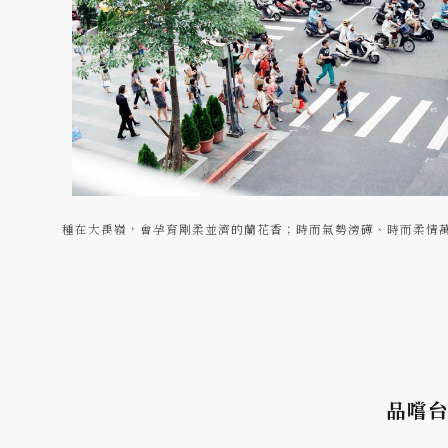
種在大禹嶺，會孕育剛柔並濟的蘭花香；時而氣勢滂礡、時而柔情
品嚐