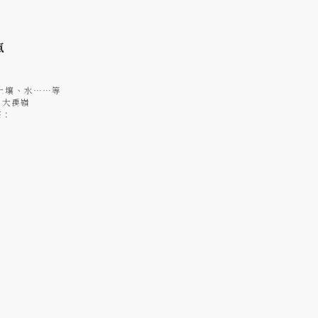
氣
土壤、水……等
、大禹嶺
茶：