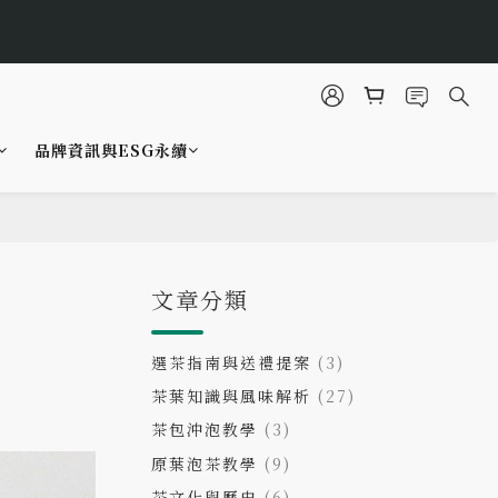
2
6
6
8
1
立即選購
5
秒
5
7
0
4
4
6
3
3
5
9
2
2
4
品牌資訊與ESG永續
8
1
立即選購
1
3
秒
7
0
0
2
6
1
5
0
4
文章分類
3
2
1
選茶指南與送禮提案
(3)
0
茶葉知識與風味解析
(27)
茶包沖泡教學
(3)
原葉泡茶教學
(9)
茶文化與歷史
(6)