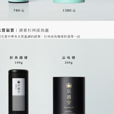
木質氣質︱
清香杉林溪烏龍
蘭花香中帶有木質基調的醇厚，杉林溪烏龍絕對值得一試