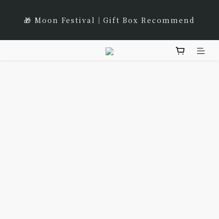
8
8
8
0
7
0
3
3
🌹Lucky 7 遇見幸運的玫瑰香｜玫瑰紅茶限時買三送一
1
3
1
3
1
6
6
7
9
7
9
7
🎁 Moon Festival｜Gift Box Recommend
6
2
2
:
:
:
0
2
0
9
2
0
5
5
立即選購
6
8
6
8
6
Days
Hours
Minutes
Seconds
5
1
1
1
8
1
4
4
5
7
5
7
5
4
0
0
0
7
0
3
3
prev
next
4
6
4
6
4
9
9
🌟 全新風味上市｜《台灣武夷雙星》
3
6
2
2
3
5
3
5
3
8
8
2
5
1
1
2
4
2
4
2
7
7
1
4
0
0
🌹Lucky 7 遇見幸運的玫瑰香｜玫瑰紅茶限時買三送一
1
3
1
3
1
6
6
0
3
:
:
:
0
2
0
9
2
0
5
5
立即選購
Days
Hours
Minutes
Seconds
2
1
8
1
4
4
1
0
7
0
3
3
0
6
2
2
5
1
1
4
0
0
3
2
1