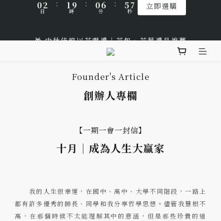
1
0
8
5
4
5
8
9
8
🌹Lucky 7 遇見幸運的玫瑰香｜玫瑰紅茶限時買三送一
1
3
2
1
7
6
7
0
7
4
3
4
7
9
8
7
:
:
:
0
2
1
9
0
6
5
6
立即選購
🎁 中秋佳節以茶獻禮｜茶包、茶葉禮品推薦
6
3
2
3
日
時
分
秒
6
8
7
6
1
0
8
5
4
5
5
2
1
2
5
7
6
5
0
7
4
3
4
4
1
0
1
4
6
5
4
9
6
3
2
3
🌟 全新風味上市｜《台灣武夷雙星》
3
0
0
3
5
4
3
9
8
9
Founder's Article
5
2
1
2
2
2
4
3
2
8
7
8
4
1
0
1
創辦人專欄
1
🌹Lucky 7 遇見幸運的玫瑰香｜玫瑰紅茶限時買三送一
1
3
2
1
7
6
7
3
0
0
0
:
:
:
0
2
1
9
0
6
5
6
2
立即選購
日
時
分
秒
1
0
8
5
4
5
1
【一期一會一封信】
0
7
4
3
4
0
十月｜成為人生大贏家
6
3
2
3
5
2
1
2
4
1
0
1
3
0
0
我的人生很幸運，在國中、高中、大學不同階段，一路上
2
都有許多優秀的師長、同學和我分享哲學思想。儘管我慧根不
1
高，在那個時候不太能理解其中的意涵，但是那些珍貴的道