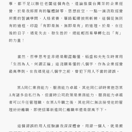
事，都不足以勝任老闆這個角色，遑論推廣台灣茶的企業經
營，於是我將原有的軀體歸零、思想放空，一點一滴汲取經營
所需的智識學問、人格素養，篳路藍縷披荊斬棘，這個從無到
有的過程，印證「有即是無，無即是有」的道理。於是，在往
後的日子，遇見失去、發生挫折，總能輕而易舉轉化出「有」
的力量！
當然，哲學思考並非總是艱澀難懂，稻盛和夫先生時常用
「生而為人，何謂正確」這淺顯易懂的八個字，作為企業經營
最高準則。在我遇見這八個字之前，曾犯下用人不當的錯誤。
某A同仁業務能力、服務能力卓越，其他同仁卻時常抱怨某
A有諸多自私行為，但當時公司政策是業務能力、服務能力卓越
者可以升任管理職，在某A升職之後，其他同仁無法接受他的管
理紛紛離職，即使招募新進同仁離職率還是居高不下。
這個錯誤的用人經驗讓我深深體會，用錯一個人，就是搬