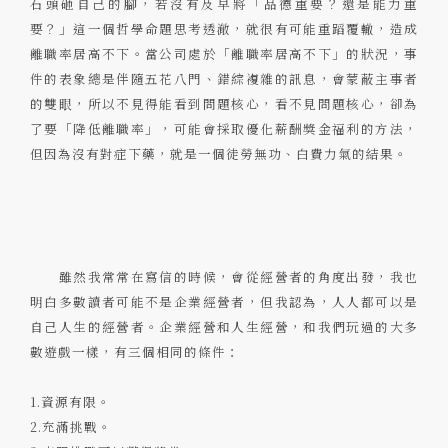
石頭砸自己的腳，若沒有及早將「品德重要？還是能力重
要？」這一個哲學命題思考透澈，就很有可能重蹈覆轍，造成
離職率居高不下。當公司處於「離職率居高不下」的狀況，事
件的表象總是伴隨五花八門、錯綜複雜的訊息，會蒙蔽主事者
的雙眼，所以不見得能看到問題核心，看不見問題核心，卻為
了要「降低離職率」，可能會採取優化薪酬獎金福利的方法，
但因為沒有對症下藥，就是一個徒勞無功、白費力氣的結果。
雖然我常常在寫信的時候，會從經營者的角度出發，我也
明白多數讀者可能不是企業經營者，但我認為，人人都可以是
自己人生的經營者。企業經營和人生經營，和我們玩過的大多
數遊戲一樣，有三個相同的條件：
1.資源有限。
2.充滿挑戰。