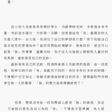
量。
從小到大我就是乖乖牌好學生，功課準時完成，多寫幾本參考
書，考試追求滿分，力拼第一志願，但是當這些「有」塞滿我的人
生進入建中、台大後，我卻忘了自己的夢想是什麼？更不知道自己
追求這些的意義為何？直到我開始放慢腳步、漫無目的，甚至可以
說是「無」所事事、虛擲光陰，我才從人生道路上擺脫別人畫好的
斑馬線，重新看見自己的足跡。
重新看見自己的足跡，因緣際會踏上茶創業的道路，這一段旅
程，和學生時代的「有」是截然不同的。有好多年好多年的時間，
不僅帳戶空空如也，每個月都煩惱發薪日的到來，還要面對門市時
常空無一人的窘境，「無」的壓力真是爆棚破表了！
但是，要是沒有這一段刻骨銘心感受「無」的過程，我並
不會明白原先我自以為的「有」，不僅是才智學識、為人處