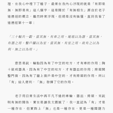
0
理，在我心中埋下了種子，最常在我內心浮現的就是「有即是
無，無即是有」這八個字，這是關於「有無相生」源自於老子
道德經的概念，雖然時常浮現，但總是沒有搞懂，直到我看了
道德經第十一章：
「三十輻共一轂，當其無，有車之用。埏埴以為器，當其無，
有器之用。鑿戶牖以為室，當其無，有室之用。故有之以為
利，無之以為用。」
意思是說，輪胎因為有了中空的地方，才有車的作用；陶
土做成器具，因為有了中空的地方，才有器皿的作用；房屋開
鑿門窗，因為有了牆上窗戶是中空的，才有房屋的作用。所以
「有」給人便利，「無」發揮了它的作用。
老子用日常生活中再平凡不過的車輪、器皿、房屋，來說
明有無的關係，實在是讓我太震撼了，我一直認為「有」才是
一種存在，但實際上「無」也是一種存在，更是一種關鍵力