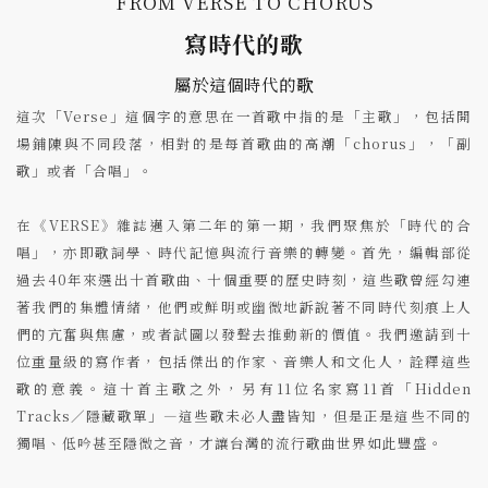
FROM VERSE TO CHORUS
寫時代的歌
屬於這個時代的歌
這次「Verse」這個字的意思在一首歌中指的是「主歌」，包括開
場鋪陳與不同段落，相對的是每首歌曲的高潮「chorus」，「副
歌」或者「合唱」。
在《VERSE》雜誌邁入第二年的第一期，我們聚焦於「時代的合
唱」，亦即歌詞學、時代記憶與流行音樂的轉變。首先，編輯部從
過去40年來選出十首歌曲、十個重要的歷史時刻，這些歌曾經勾連
著我們的集體情緒，他們或鮮明或幽微地訴說著不同時代刻痕上人
們的亢奮與焦慮，或者試圖以發聲去推動新的價值。我們邀請到十
位重量級的寫作者，包括傑出的作家、音樂人和文化人，詮釋這些
歌的意義。這十首主歌之外，另有11位名家寫11首「Hidden
Tracks／隱藏歌單」—這些歌未必人盡皆知，但是正是這些不同的
獨唱、低吟甚至隱微之音，才讓台灣的流行歌曲世界如此豐盛。