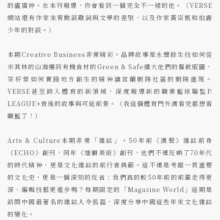
的盧廣仲。在本刊報導，你會看到一個完全不一樣的他。（VERSE
網站還有作家朱宥勳談歌詞與文學的差別，以及作家黃崇凱和拍謝
少年的對談。）
本期Creative Business非常精彩。品牌故事是永豐餘生技如何從
米其林的山海樓到有機食材的Green & Safe擴大他們的餐飲版圖，
茶籽堂如何實踐地方創生的精神讓宜蘭朝陽社區的朝陽重現。
VERSE甚至跨入體育的新領域，深度報導新的職業籃球聯盟P.
LEAGUE+背後的故事與可能前景。（我這個體育門外漢看完都想看
職籃了！）
Arts & Culture本期非常「雜誌」。50年前《漢聲》雜誌前身
《ECHO》創刊，同年《雄獅美術》創刊，他們不僅反映了70年代
的時代精神，更是文化雜誌的前行者典範。這不僅是考掘一頁重要
的文化史，更是一個深刻的反省：我們真的較50年前的前輩走得更
深、編輯技藝更進步嗎？每期固定的「Magazine World」這期是
訪問中國最著名的雜誌人令狐磊，深度分享中國這些年來文化雜誌
的變化。