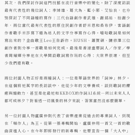
其次，我們探討作詞這門技藝在流行音樂中的變化。除了深度訪談
最有代表性的幾位詞人：李焯雄、葛大為、藍小邪、艾怡良，也分
別探討了不同語種的寫作：三代台語創作者武雄、謝銘祐、拍謝少
年，兩位當代最有代表性的原住民創作者舒米恩和桑布伊，客語創
作者歌手米莎寫下極為迷人的文字分享寫作心得。嘻哈歌詞是如何
寫出來的？金曲歌王Leo王告訴你。HUSH、蕭賀碩、陳修澤三位
創作者則分享一首歌是如何完成。最後是香港重要詞人／作家／學
者周耀輝分享他在大學開設歌詞寫作班的心得：大世界很壞，但至
少我們還有歌。
兩位封面人物正好是兩種詞人：一位是華語世界的「詞神」林夕。
在這個將近萬字的長訪談中，他從少年的文學養成，談到歌詞的療
癒與煽動力，甚至是他最近和KKBOX的作詞AI系統—所以未來人人
都可成林夕？對看透一切風景的林夕來說，答案當然沒那麼簡單。
另一位封面人物盧廣仲則代表了音樂產業從過去的專業詞人，到現
在「唱作人」為王。從第一張專輯開始，盧廣仲用一首又一首的歌
曲深植人心。在今年即將發行的新專輯，他要宣告一個「大人中」