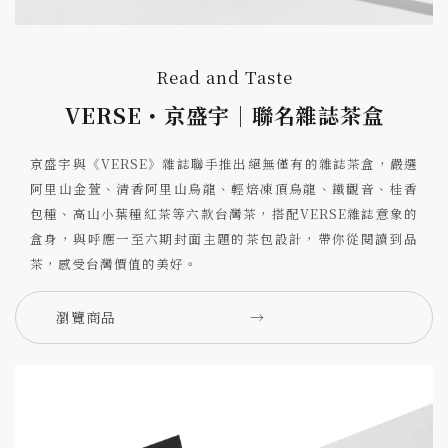
Read and Taste
VERSE・京盛宇｜聯名雜誌茶盒
京盛宇與《VERSE》雜誌聯手推出絕無僅有的雜誌茶盒，嚴選
阿里山金萱、清香阿里山烏龍、輕焙凍頂烏龍、鐵觀音、桂香
包種、高山小葉種紅茶等六款台灣茶，搭配VERSE雜誌意象的
盒身，與呼應一至六期封面主題的茶包設計，帶你從閱讀到品
茶，感受台灣價值的美好。
瀏覽商品
→