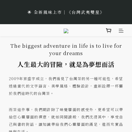
5
5
5
5
0
0
4
0
🌹Lucky 7 遇見幸運的玫瑰香｜玫瑰紅茶限時買三送一
1
1
1
6
6
1
6
4
4
4
9
9
4
9
🌟 全新風味上市｜《台灣武夷雙星》
3
:
:
:
0
0
0
5
5
9
0
5
立即選購
3
3
3
8
8
3
8
日
時
分
秒
2
4
4
8
4
2
2
2
7
7
2
7
1
3
3
7
3
🌹Lucky 7 遇見幸運的玫瑰香｜玫瑰紅茶限時買三送一
1
1
1
6
6
1
6
0
2
2
6
2
:
:
:
0
0
0
5
5
9
0
5
立即選購
日
時
分
秒
The biggest adventure in life is to live for
1
1
5
1
4
4
8
4
your dreams
0
0
4
0
3
3
7
3
3
2
2
6
2
人生最大的冒險，就是為夢想而活
2
1
1
5
1
1
0
0
4
0
2009年京盛宇成立，我們看見了台灣茶的另一種可能性，希望
0
3
透過當代的文字語言、美學風格、體驗設計，重新詮釋一杯屬
2
於我們這時代的台灣茶。
1
0
而茶這件事，我們期許除了味覺層面的感受外，更希望可以帶
給您心靈層面的禪意，就如同閱讀般，我們沈浸其中，享受自
己與書的對話，讓知識帶給我們心靈層面的滿足，進而充實品
味與生活。