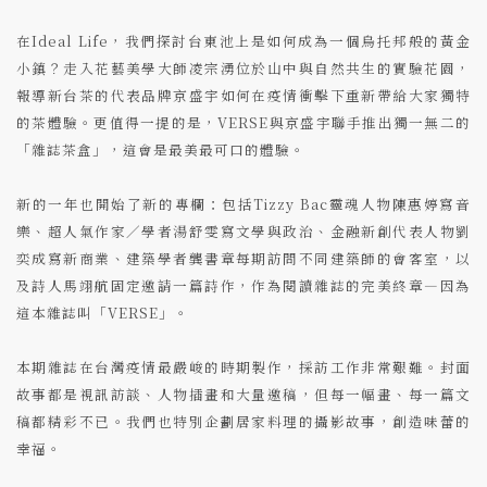
在Ideal Life，我們探討台東池上是如何成為一個烏托邦般的黃金
小鎮？走入花藝美學大師凌宗湧位於山中與自然共生的實驗花園，
報導新台茶的代表品牌京盛宇如何在疫情衝擊下重新帶給大家獨特
的茶體驗。更值得一提的是，VERSE與京盛宇聯手推出獨一無二的
「雜誌茶盒」，這會是最美最可口的體驗。
新的一年也開始了新的專欄：包括Tizzy Bac靈魂人物陳惠婷寫音
樂、超人氣作家／學者湯舒雯寫文學與政治、金融新創代表人物劉
奕成寫新商業、建築學者龔書章每期訪問不同建築師的會客室，以
及詩人馬翊航固定邀請一篇詩作，作為閱讀雜誌的完美終章—因為
這本雜誌叫「VERSE」。
本期雜誌在台灣疫情最嚴峻的時期製作，採訪工作非常艱難。封面
故事都是視訊訪談、人物插畫和大量邀稿，但每一幅畫、每一篇文
稿都精彩不已。我們也特別企劃居家料理的攝影故事，創造味蕾的
幸福。