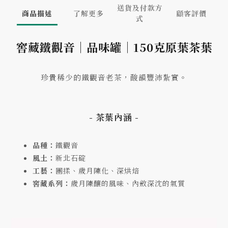
送貨及付款方
商品描述
了解更多
顧客評價
式
窖藏鐵觀音｜品味罐｜150克原葉茶葉
珍貴稀少的鐵觀音老茶，酸韻豐沛紮實。
- 茶葉內涵 -
品種：
鐵觀音
風土：
新北石碇
工藝：
團揉、歲月陳化、深烘焙
窖藏系列：
歲月陳釀的風味、內斂深沈的氣質