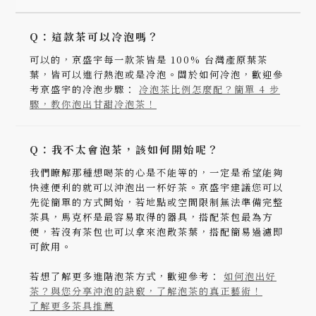
Q：這款茶可以冷泡嗎？
可以的，京盛宇每一款茶皆是 100% 台灣產原葉茶
葉，皆可以進行熱泡或是冷泡。關於如何冷泡，歡迎參
考京盛宇的冷泡步驟：
冷泡茶比例怎麼配？簡單 4 步
驟，教你泡出甘甜冷泡茶！
Q：我不太會泡茶，該如何開始呢？
我們瞭解那種想喝茶的心是不能等的，一定是希望能夠
快速便利的就可以沖泡出一杯好茶。京盛宇建議您可以
先從簡單的方式開始，若地點或空間限制無法準備完整
茶具，馬克杯是最容易取得的器具，搭配茶包最為方
便，若沒有茶包也可以拿來泡散茶葉，搭配簡易過濾即
可飲用。
若想了解更多進階泡茶方式，歡迎參考：
如何泡出好
茶？與您分享沖泡的訣竅，了解泡茶的真正藝術！
了解更多茶具推薦