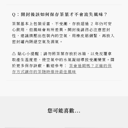
Q：開封後該如何保存茶葉才不會流失風味？
茶葉基本上包裝妥當、不受潮，存放超過 2 年仍可安
心飲用，但風味會有所差異。開封後請務必注意密封
性，建議擠壓出包裝內的空氣，用橡皮筋綑緊，再放入
密封罐內隔絕空氣及濕氣。
⚠️ 貼心小提醒：請勿將茶葉存放於冰箱，以免反覆拿
取產生溫度差，使空氣中的水氣凝結導致受潮變質。關
於更多保存訣竅，歡迎參考：
茶會過期嗎？正確的保
存方式讓你的茶隨時維持最佳風味
您可能喜歡...