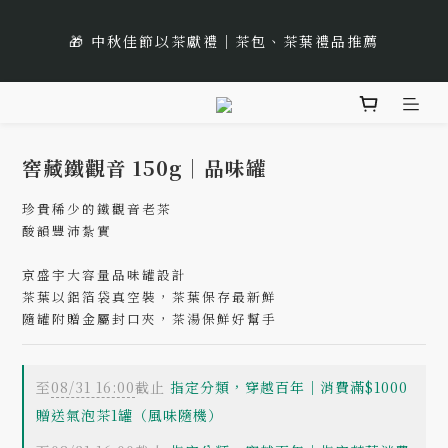
1
4
0
5
7
5
8
9
6
🌹Lucky 7 遇見幸運的玫瑰香｜玫瑰紅茶限時買三送一
1
3
1
4
6
9
5
2
0
3
4
6
4
7
9
8
5
:
:
:
0
2
0
3
5
8
4
1
🌟 全新風味上市｜《台灣武夷雙星》
2
立即選購
3
5
3
6
8
7
4
日
時
分
秒
1
2
4
7
3
0
1
2
4
2
5
7
6
3
0
1
3
6
2
0
🌹Lucky 7 遇見幸運的玫瑰香｜玫瑰紅茶限時買三送一
1
3
1
4
6
9
5
2
0
2
5
1
:
:
:
0
2
0
3
5
8
4
1
立即選購
1
4
0
日
時
分
秒
窖藏鐵觀音 150g｜品味罐
1
2
4
7
3
0
0
3
0
1
3
6
2
2
珍貴稀少的鐵觀音老茶
0
2
5
1
酸韻豐沛紮實
1
1
4
0
0
0
3
京盛宇大容量品味罐設計
茶葉以鋁箔袋真空裝，茶葉保存最新鮮
2
隨罐附贈金屬封口夾，茶湯保鮮好幫手
1
0
至
08/31 16:00
截止
指定分類，穿越百年｜消費滿$1000
贈送氣泡茶1罐（風味隨機）