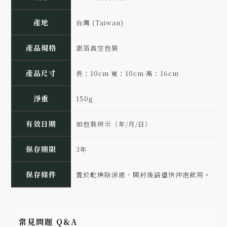
產地
台灣 (Taiwan)
產品規格
鋁箔真空包裝
產品尺寸
長：10cm 寬：10cm 高：16cm
淨重
150g
有效日期
如包裝所示（年/月/日）
保存期限
3年
保存條件
置於乾燥陰涼處，開封後請儘快沖泡飲用。
常見問題 Q&A