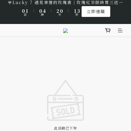
:
:
:
🌹Lucky 7 遇見幸運的玫瑰香｜玫瑰紅茶限時買三送一
1
2
1
5
3
1
2
4
0
1
0
4
2
0
1
3
立即選購
9
9
9
日
時
分
秒
:
:
:
0
1
0
4
2
0
1
3
0
3
1
0
2
立即選購
8
9
8
8
9
日
時
分
秒
0
3
1
0
2
2
0
1
7
8
7
9
7
8
🎁 中秋佳節以茶獻禮｜茶包、茶葉禮品推薦
2
0
1
1
0
6
7
6
8
6
7
9
1
0
0
5
6
5
9
7
5
6
8
0
4
5
4
8
6
4
5
7
🌟 全新風味上市｜《台灣武夷雙星》
3
4
3
7
5
3
4
6
2
3
2
6
4
2
3
5
🌹Lucky 7 遇見幸運的玫瑰香｜玫瑰紅茶限時買三送一
1
2
1
5
3
1
2
4
:
:
:
0
1
0
4
2
0
1
3
立即選購
日
時
分
秒
0
3
1
0
2
2
0
1
1
0
0
此活動已下架