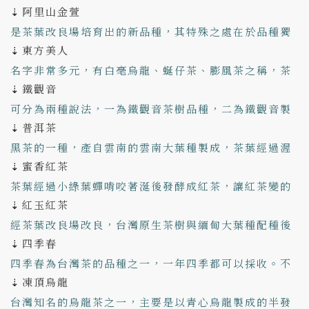
阿里山金萱
⇣
是茶葉改良場培育出的新品種，其特殊之處在於品種獨
東方美人
有的牛奶糖香（也有人認為是奶香），伴隨淡淡的花
⇣
香，十分迷人討喜。茶區遍佈在南投和嘉義阿里山茶
名字非常多元，有白毫烏龍、蜒仔茶、膨風茶之稱，茶
鐵觀音
區，又以阿里山茶區的品質較好。 京盛宇茶款：阿里山
葉經過小綠葉蟬啃咬著涎後發酵，帶有果香蜜韻與自然
⇣
金萱
酸甜的口感。 京盛宇茶款：東方美人
可分為兩種說法，一為鐵觀音茶樹品種，二為鐵觀音製
普洱茶
法，台灣的鐵觀音製法大多採中高度發酵及烘焙，會帶
⇣
有鐵觀音特有的微微酸韻。 京盛宇茶款：鐵觀音
黑茶的一種，產自雲南的雲南大葉種製成，茶葉經過渥
蜜香紅茶
堆工藝的後發酵茶，經過長期的發酵或陳化，帶有陳年
⇣
的風味。 京盛宇相似茶款：二十年老烏龍、窖藏老凍頂
茶葉經過小綠葉蟬啃咬著涎後發酵成紅茶，讓紅茶變的
紅玉紅茶
（三十年自然陳化）
香氣更明顯，帶有果香跟蜜香。以台東、新北市、日月
⇣
潭等地區產量較多。 京盛宇相似茶款：高山小葉種紅茶
經茶葉改良場改良，台灣原生茶樹與緬甸大葉種配種後
四季春
製成的紅茶，俗稱的台茶18號，帶有些許蜜香跟肉桂
⇣
香，盛產於南投。 京盛宇相似茶款：梨山紅茶
四季春為台灣茶的品種之一，一年四季都可以採收。不
凍頂烏龍
知春指冬茶到春茶之間採收的四季春茶，也是一種茶葉
⇣
採收的季節，四季春茶會帶有些許梔子花香。 京盛宇茶
台灣知名的烏龍茶之一，主要是以青心烏龍製成的半發