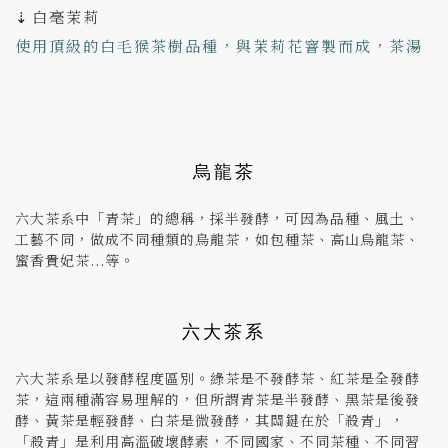
白毫茉莉
款：不知春
酵茶，產自南投鹿谷凍頂山，帶有樸實厚重的口感，是
⇣
台灣早期最普遍喝到的烏龍茶。 京盛宇茶款：輕焙凍頂
使用頂級的白毛猴茶樹品種，與茉莉花窨製而成，茶湯
烏龍
帶有茉莉香甜，類似香片的口感。 京盛宇茶款：白毫茉
莉
烏龍茶
六大茶系中「青茶」的總稱，採半發酵，可因為品種、風土、
工藝不同，做成不同種類的烏龍茶，如包種茶、高山烏龍茶、
蜜香貴妃茶...等。
六大茶系
六大茶系是以發酵程度區別。綠茶是不發酵茶、紅茶是全發酵
茶，這兩種滿容易理解的，但所謂青茶是半發酵、黑茶是後發
酵、黃茶是輕發酵、白茶是微發酵，其關鍵在於「殺青」，
「殺青」是利用高溫破壞酵素，不同國家、不同茶種、不同習