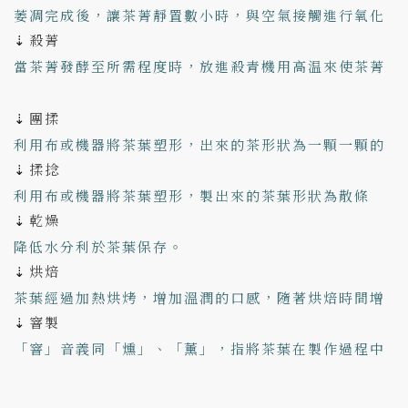
萎凋完成後，讓茶菁靜置數小時，與空氣接觸進行氧化
殺菁
作用，稱為「發酵」。
⇣
當茶菁發酵至所需程度時，放進殺青機用高温來使茶菁
停止發酵，叫做「殺菁」。
團揉
⇣
利用布或機器將茶葉塑形，出來的茶形狀為一顆一顆的
揉捻
球狀茶，其製法稱之為團揉。
⇣
利用布或機器將茶葉塑形，製出來的茶葉形狀為散條
乾燥
狀。
⇣
降低水分利於茶葉保存。
烘焙
⇣
茶葉經過加熱烘烤，增加溫潤的口感，隨著烘焙時間增
窨製
加，會帶有蜜香甚至焦香。
⇣
「窨」音義同「燻」、「薰」，指將茶葉在製作過程中
加入花使茶葉『吸香』，讓製成茶葉本身帶有花的香
氣。