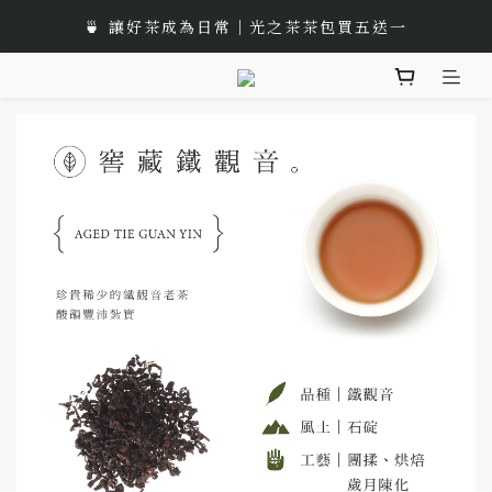
🎁 中秋佳節以茶獻禮｜茶包、茶葉禮品推薦
🍵 讓好茶成為日常｜光之茶茶包買五送一
🌟 全新風味上市｜《台灣武夷雙星》
🎁 中秋佳節以茶獻禮｜茶包、茶葉禮品推薦