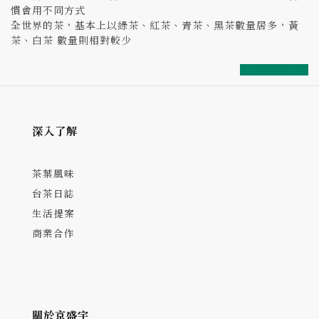
慣會用不同方式
全世界的茶，基本上以綠茶、紅茶、青茶、黑茶數量居多，黃
茶、白茶 數量則相對較少
prev
next
深入了解
茶葉風味
台茶日誌
生活提案
商業合作
關於京盛宇