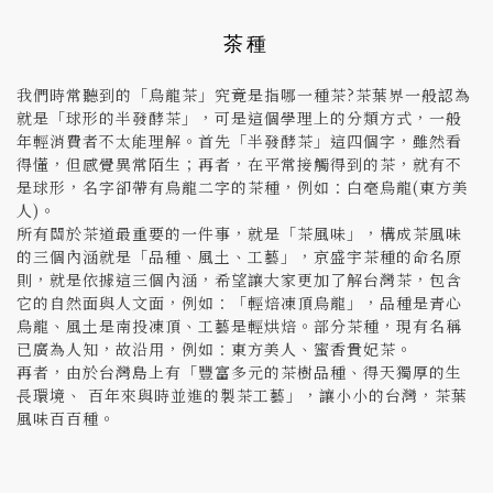
茶種
我們時常聽到的「烏龍茶」究竟是指哪一種茶?茶葉界一般認為
就是「球形的半發酵茶」，可是這個學理上的分類方式，一般
年輕消費者不太能理解。首先「半發酵茶」這四個字，雖然看
得懂，但感覺異常陌生；再者，在平常接觸得到的茶，就有不
是球形，名字卻帶有烏龍二字的茶種，例如：白毫烏龍(東方美
人)。
所有關於茶道最重要的一件事，就是「茶風味」，構成茶風味
的三個內涵就是「品種、風土、工藝」，京盛宇茶種的命名原
則，就是依據這三個內涵，希望讓大家更加了解台灣茶，包含
它的自然面與人文面，例如：「輕焙凍頂烏龍」，品種是青心
烏龍、風土是南投凍頂、工藝是輕烘焙。部分茶種，現有名稱
已廣為人知，故沿用，例如：東方美人、蜜香貴妃茶。
再者，由於台灣島上有「豐富多元的茶樹品種、得天獨厚的生
長環境、 百年來與時並進的製茶工藝」，讓小小的台灣，茶葉
風味百百種。