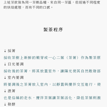
上述茶款皆為同一茶樹品種、來自同一茶區，但經過不同程度
的烘焙處理，而有不同的口感。
製茶程序
採菁
⇣
採收茶樹上新鮮的嫩芽或一心二葉（茶菁）作為製茶原
日光萎凋
料
⇣
採收後的茶菁，將其放置室外，讓陽光使其自然散發部
室內萎凋
分水分，此時茶菁光澤消失、形成波浪狀起伏，手觸摸
⇣
有柔軟感
將萎凋後之茶菁放入室內，以靜置與攪拌交互進行，使
浪菁
葉緣細胞破損，以有利於發酵，除去茶中苦澀及臭青
⇣
味。
也是俗稱的走水，攪拌茶葉讓茶葉活化，降低茶葉刺激
發酵
物質。
⇣